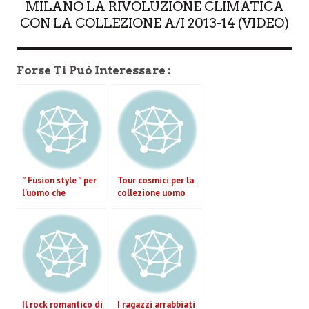
MILANO LA RIVOLUZIONE CLIMATICA
CON LA COLLEZIONE A/I 2013-14 (VIDEO)
Forse Ti Può Interessare :
” Fusion style ” per
Tour cosmici per la
l’uomo che
collezione uomo
Corneliani presenta
Diesel Black Gold
a Milano con la
Inverno 2013-14.
collezione A/I 2013-
Intervista a Eva
14 (VIDEO)
Riccobono (VIDEO)
Il rock romantico di
I ragazzi arrabbiati