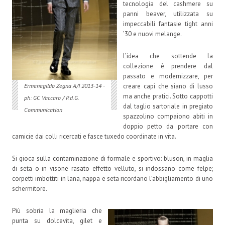
tecnologia del cashmere su
panni beaver, utilizzata su
impeccabili fantasie tight anni
’30 e nuovi melange.
L’idea che sottende la
collezione è prendere dal
passato e modernizzare, per
creare capi che siano di lusso
Ermenegildo Zegna A/I 2013-14 -
ma anche pratici. Sotto cappotti
ph: GC Vaccaro / P.d.G.
dal taglio sartoriale in pregiato
Communication
spazzolino compaiono abiti in
doppio petto da portare con
camicie dai colli ricercati e fasce tuxedo coordinate in vita.
Si gioca sulla contaminazione di formale e sportivo: bluson, in maglia
di seta o in visone rasato effetto velluto, si indossano come felpe;
corpetti imbottiti in lana, nappa e seta ricordano l’abbigliamento di uno
schermitore.
Più sobria la maglieria che
punta su dolcevita, gilet e