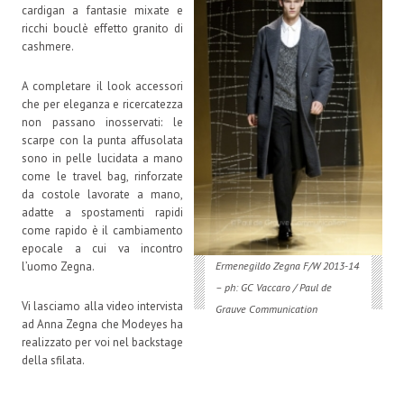
cardigan a fantasie mixate e
ricchi bouclè effetto granito di
cashmere.
A completare il look accessori
che per eleganza e ricercatezza
non passano inosservati: le
scarpe con la punta affusolata
sono in pelle lucidata a mano
come le travel bag, rinforzate
da costole lavorate a mano,
adatte a spostamenti rapidi
come rapido è il cambiamento
epocale a cui va incontro
l’uomo Zegna.
Ermenegildo Zegna F/W 2013-14
– ph: GC Vaccaro / Paul de
Vi lasciamo alla video intervista
Grauve Communication
ad Anna Zegna che Modeyes ha
realizzato per voi nel backstage
della sfilata.