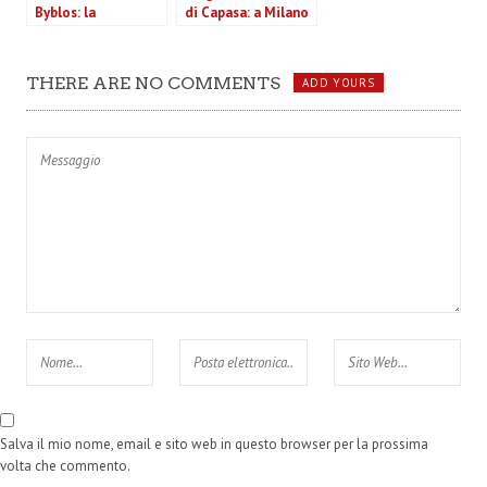
Byblos: la
di Capasa: a Milano
collezione A/I 2013-
la collezione
14 tra Kate e Ofelia
autunno inverno
(VIDEO)
2013-2014 di
THERE ARE NO COMMENTS
ADD YOURS
Costume National
Salva il mio nome, email e sito web in questo browser per la prossima
volta che commento.