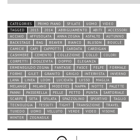
CATEGORIES
PRIMO PIANO
SFILATE
UOMO
VIDEO
TAGGED
2013
2014
ABBIGLIAMENTO
ABITI
ACCESSORI
ACCIAIO
AFFUSOLATA
ANNA ZEGNA
ASFALTO
AUTUNNO
BACKSTAGE
BAG
BEAVER
BIANCO
BLUSON
BOUCLÈ
CAMICIE
CAPI
CAPPOTTI
CARDATA
CARDIGAN
CASHMERE
CEMENTO
COLLEZIONE
COLLO
COLORI
CORPETTI
DOLCEVITA
DOPPIO
ELEGANZA
ERMENEGILDO ZEGNA
FANTASIE
FASCE
FELPE
FORMALE
FORME
GILET
GRANITO
GRIGIO
INTERVISTA
INVERNO
LANA
LINEA
LOOH
LUCIDATA
LUSSO
MAGLIA
MELANGE
MILANO
MODEYES
NAPPA
NOTTE
PALETTE
PANNI
PASSERELLA
PELLE
PETTO
PUNTA
SARTORIALE
SCARPE
SETA
SFILATA
SPAZZOLINO
SPORTIVO
TAGLIO
TECNOLOGIA
TESSUTI
TIGHT
TRANSIZIONE
TRAVEL
TUXEDO
UOMO
VELLUTO
VERDE
VIDEO
VISONE
WINTER
ZEGNASILK