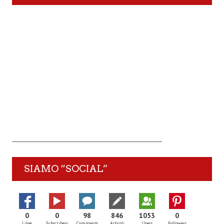
SIAMO “SOCIAL”
0
0
98
846
1053
0
Likes
Subscribers
Comments
Articoli
Users
Followers