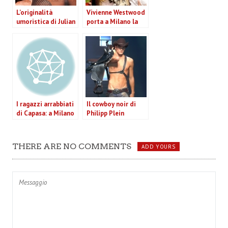
L’originalità
Vivienne Westwood
umoristica di Julian
porta a Milano la
Zigerli
rivoluzione
climatica con la
collezione A/I 2013-
14 (VIDEO)
I ragazzi arrabbiati
Il cowboy noir di
di Capasa: a Milano
Philipp Plein
la collezione
irrompe a Milano
autunno inverno
2013-2014 di
THERE ARE NO COMMENTS
ADD YOURS
Costume National