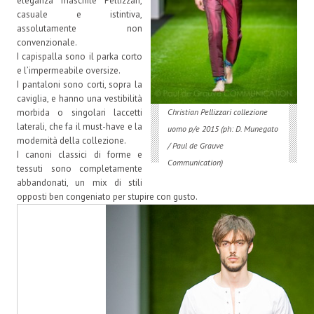
eleganza maschile Pellizzari,
casuale e istintiva,
assolutamente non
convenzionale.
I capispalla sono il parka corto
e l’impermeabile oversize.
I pantaloni sono corti, sopra la
caviglia, e hanno una vestibilità
morbida o singolari laccetti
Christian Pellizzari collezione
laterali, che fa il must-have e la
uomo p/e 2015 (ph: D. Munegato
modernità della collezione.
/ Paul de Grauve
I canoni classici di forme e
Communication)
tessuti sono completamente
abbandonati, un mix di stili
opposti ben congeniato per stupire con gusto.