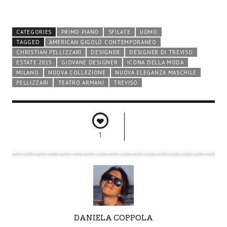
CATEGORIES
PRIMO PIANO
SFILATE
UOMO
TAGGED
AMERICAN GIGOLÒ CONTEMPORANEO
CHRISTIAN PELLIZZARI
DESIGNER
DESIGNER DI TREVISO
ESTATE 2015
GIOVANE DESIGNER
ICONA DELLA MODA
MILANO
NUOVA COLLEZIONE
NUOVA ELEGANZA MASCHILE
PELLIZZARI
TEATRO ARMANI
TREVISO
1
A
DANIELA COPPOLA