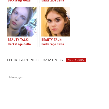
backstage della
backstage della
sfilata Stella Jean
sfilata N°21 P/E
P/E 2016
2016
BEAUTY TALK:
BEAUTY TALK:
Backstage della
backstage della
sfilata Luisa
sfilata Au Jour Le
Beccaria P/E 2016
Jour P/E 2016
THERE ARE NO COMMENTS
ADD YOURS