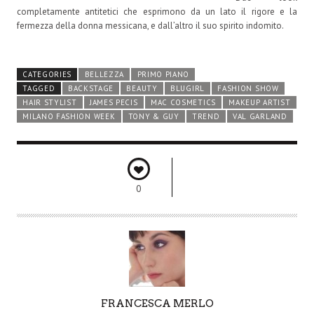
completamente antitetici che esprimono da un lato il rigore e la
fermezza della donna messicana, e dall’altro il suo spirito indomito.
CATEGORIES
BELLEZZA
PRIMO PIANO
TAGGED
BACKSTAGE
BEAUTY
BLUGIRL
FASHION SHOW
HAIR STYLIST
JAMES PECIS
MAC COSMETICS
MAKEUP ARTIST
MILANO FASHION WEEK
TONY & GUY
TREND
VAL GARLAND
0
A
FRANCESCA MERLO