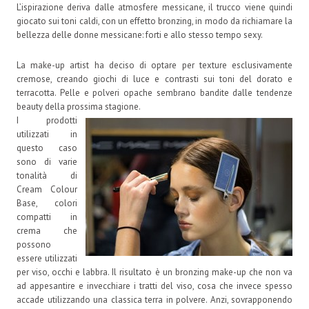
L’ispirazione deriva dalle atmosfere messicane, il trucco viene quindi
giocato sui toni caldi, con un effetto bronzing, in modo da richiamare la
bellezza delle donne messicane: forti e allo stesso tempo sexy.
La make-up artist ha deciso di optare per texture esclusivamente
cremose, creando giochi di luce e contrasti sui toni del dorato e
terracotta. Pelle e polveri opache sembrano bandite dalle tendenze
beauty della prossima stagione.
I prodotti
utilizzati in
questo caso
sono di varie
tonalità di
Cream Colour
Base, colori
compatti in
crema che
possono
essere utilizzati
per viso, occhi e labbra. Il risultato è un bronzing make-up che non va
ad appesantire e invecchiare i tratti del viso, cosa che invece spesso
accade utilizzando una classica terra in polvere. Anzi, sovrapponendo