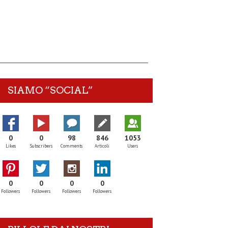
SIAMO “SOCIAL”
0
0
98
846
1053
Likes
Subscribers
Comments
Articoli
Users
0
0
0
0
Followers
Followers
Followers
Followers