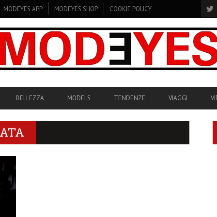
MODEYES APP
MODEYES SHOP
COOKIE POLICY
BELLEZZA
MODELS
TENDENZE
VIAGGI
V
DATA