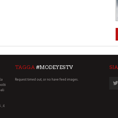
TAGGA
#MODEYESTV
SI
la
Request timed out, or no have feed images.
molti
pali
, il