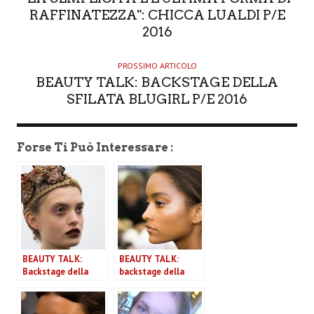
R
RAFFINATEZZA": CHICCA LUALDI P/E
2016
PROSSIMO ARTICOLO
BEAUTY TALK: BACKSTAGE DELLA
SFILATA BLUGIRL P/E 2016
Forse Ti Può Interessare :
BEAUTY TALK:
BEAUTY TALK:
Backstage della
backstage della
sfilata Antonio
sfilata Stella Jean
Marras P/E 2016
P/E 2016