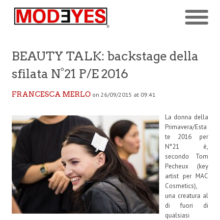
BEAUTY TALK: backstage della
sfilata N°21 P/E 2016
FRANCESCA MERLO
on 26/09/2015 at 09:41
La donna della
Primavera/Esta
te 2016 per
N°21 è,
secondo Tom
Pecheux (key
artist per MAC
Cosmetics),
una creatura al
di fuori di
qualsiasi