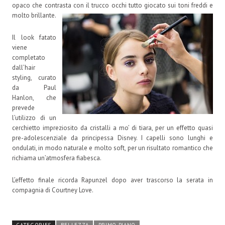
opaco che contrasta con il trucco occhi tutto giocato sui toni freddi e
molto brillante.
Il look fatato
viene
completato
dall’hair
styling, curato
da Paul
Hanlon, che
prevede
l’utilizzo di un
cerchietto impreziosito da cristalli a mo’ di tiara, per un effetto quasi
pre-adolescenziale da principessa Disney. I capelli sono lunghi e
ondulati, in modo naturale e molto soft, per un risultato romantico che
richiama un’atmosfera fiabesca.
L’effetto finale ricorda Rapunzel dopo aver trascorso la serata in
compagnia di Courtney Love.
CATEGORIES
BELLEZZA
PRIMO PIANO