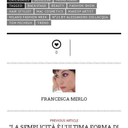
TAGGED
BACKSTAGE
BEAUTY
FASHION SHOW
HAIR STYLIST
MAC COSMETICS
MAKEUP ARTIST
MILANO FASHION WEEK
N°21 BY ALESSANDRO DELL'ACQUA
TOM PECHEUX
TREND
0
A
FRANCESCA MERLO
U
T
H
PREVIOUS ARTICLE
O
"LA SEMPLICITÀ È L'ULTIMA FORMA DI