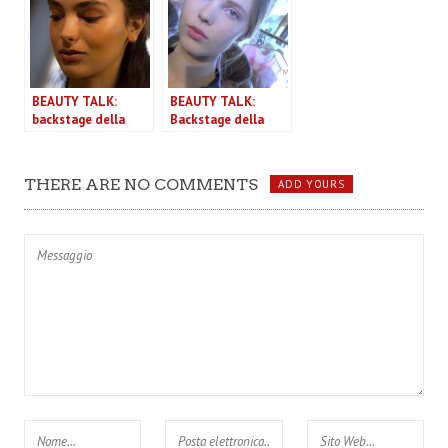
BEAUTY TALK:
BEAUTY TALK:
backstage della
Backstage della
sfilata Blugirl P/E
sfilata Luisa
2016
Beccaria P/E 2016
THERE ARE NO COMMENTS
ADD YOURS