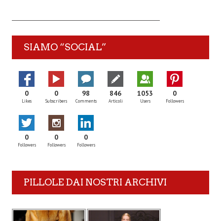
SIAMO “SOCIAL”
0
0
98
846
1053
0
Likes
Subscribers
Comments
Articoli
Users
Followers
0
0
0
Followers
Followers
Followers
PILLOLE DAI NOSTRI ARCHIVI