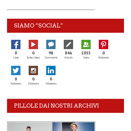
SIAMO “SOCIAL”
0
0
98
846
1053
0
Likes
Subscribers
Comments
Articoli
Users
Followers
0
0
0
Followers
Followers
Followers
PILLOLE DAI NOSTRI ARCHIVI