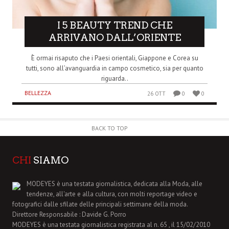
I 5 BEAUTY TREND CHE
ARRIVANO DALL’ORIENTE
È ormai risaputo che i Paesi orientali, Giappone e Corea su
tutti, sono all’avanguardia in campo cosmetico, sia per quanto
riguarda..
BELLEZZA
26 OTT
0
0
BACK TO TOP
CHI
SIAMO
MODEYES è una testata giornalistica, dedicata alla Moda, alle
tendenze, all'arte e alla cultura, con molti reportage video e
fotografici dalle sfilate delle principali settimane della moda.
Direttore Responsabile : Davide G. Porro
MODEYES è una testata giornalistica registrata al n. 65 , il 15/02/2010