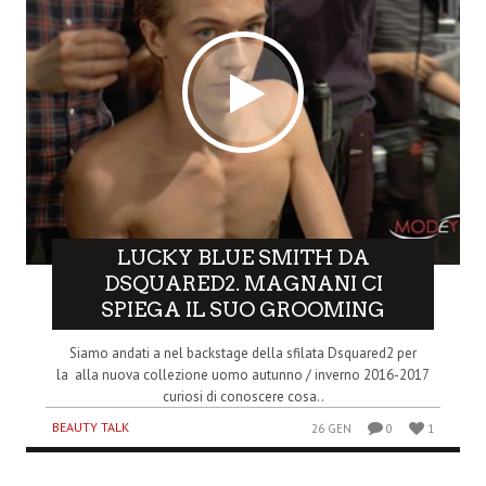
LUCKY BLUE SMITH DA
DSQUARED2. MAGNANI CI
SPIEGA IL SUO GROOMING
Siamo andati a nel backstage della sfilata Dsquared2 per
la alla nuova collezione uomo autunno / inverno 2016-2017
curiosi di conoscere cosa..
BEAUTY TALK
26 GEN
0
1