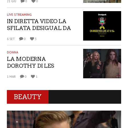
21 GIU
0
0
LIVE STREAMING
IN DIRETTA VIDEO LA
SFILATA DESIGUAL DA
NEW YORK
6 SET
0
3
DONNA
LA MODERNA
DOROTHY DI LES
COPAINS, PER
1 MAR
0
1
L’AUTUNNO/INVERNO
2017-18
BEAUTY