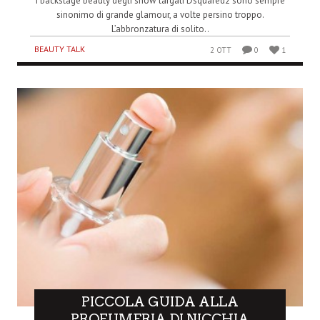
I backstage beauty degli show targati Dsquared2 sono sempre
sinonimo di grande glamour, a volte persino troppo.
L’abbronzatura di solito..
BEAUTY TALK
2 OTT
0
1
PICCOLA GUIDA ALLA
PROFUMERIA DI NICCHIA