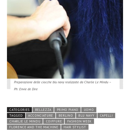
Preparazione delle ciocche blu navy realizzate da Charlie Le Mindu –
Ph: Envie de Dire
CATEGORIES
BELLEZZA
PRIMO PIANO
UOMO
TAGGED
ACCONCIATURE
BERLINO
BLU NAVY
CAPELLI
CHARLIE LE MINDU
COIFFURE
FASHION WEEK
FLORENCE AND THE MACHINE
HAIR STYLIST