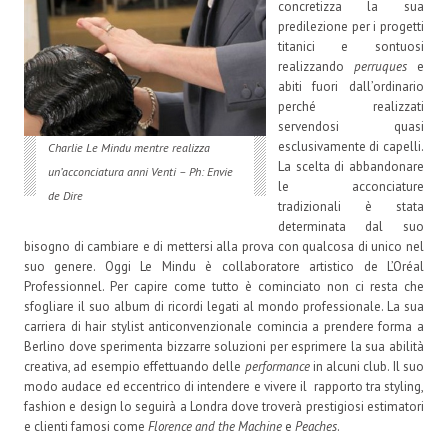
concretizza la sua
predilezione per i progetti
titanici e sontuosi
realizzando
perruques
e
abiti fuori dall’ordinario
perché realizzati
servendosi quasi
esclusivamente di capelli.
Charlie Le Mindu mentre realizza
La scelta di abbandonare
un’acconciatura anni Venti – Ph: Envie
le acconciature
de Dire
tradizionali è stata
determinata dal suo
bisogno di cambiare e di mettersi alla prova con qualcosa di unico nel
suo genere. Oggi Le Mindu è collaboratore artistico de L’Oréal
Professionnel. Per capire come tutto è cominciato non ci resta che
sfogliare il suo album di ricordi legati al mondo professionale. La sua
carriera di hair stylist anticonvenzionale comincia a prendere forma a
Berlino dove sperimenta bizzarre soluzioni per esprimere la sua abilità
creativa, ad esempio effettuando delle
performance
in alcuni club. Il suo
modo audace ed eccentrico di intendere e vivere il rapporto tra styling,
fashion e design lo seguirà a Londra dove troverà prestigiosi estimatori
e clienti famosi come
Florence and the Machine
e
Peaches
.