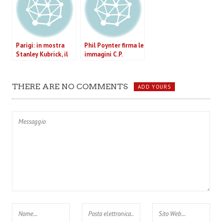
modelle.
Parigi: in mostra
Phil Poynter firma le
Stanley Kubrick, il
immagini C.P.
maestro dello
Company A/I 2011
sguardo
THERE ARE NO COMMENTS
ADD YOURS