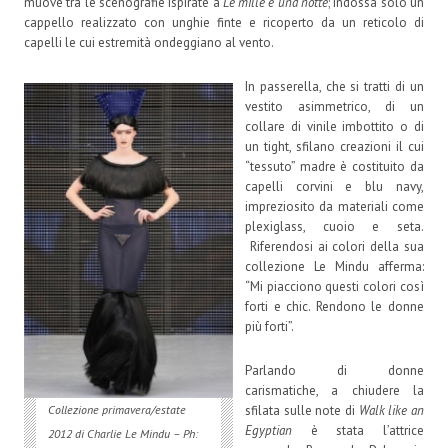
muove tra le scenografie ispirate a
Le mille e una notte
; indossa solo un
cappello realizzato con unghie finte e ricoperto da un reticolo di
capelli le cui estremità ondeggiano al vento.
In passerella, che si tratti di un
vestito asimmetrico, di un
collare di vinile imbottito o di
un tight, sfilano creazioni il cui
“tessuto” madre è costituito da
capelli corvini e blu navy,
impreziosito da materiali come
plexiglass, cuoio e seta.
Riferendosi ai colori della sua
collezione Le Mindu afferma:
“Mi piacciono questi colori così
forti e chic. Rendono le donne
più forti”.
Parlando di donne
carismatiche, a chiudere la
sfilata sulle note di
Walk like an
Collezione primavera/estate
Egyptian
è stata l’attrice
2012 di Charlie Le Mindu – Ph: