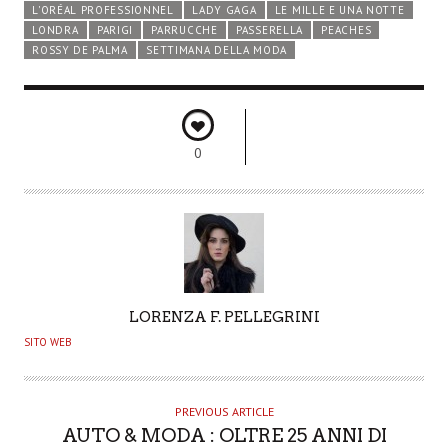
L'ORÉAL PROFESSIONNEL
LADY GAGA
LE MILLE E UNA NOTTE
LONDRA
PARIGI
PARRUCCHE
PASSERELLA
PEACHES
ROSSY DE PALMA
SETTIMANA DELLA MODA
0
A
LORENZA F. PELLEGRINI
U
SITO WEB
T
H
O
PREVIOUS ARTICLE
AUTO & MODA : OLTRE 25 ANNI DI
R