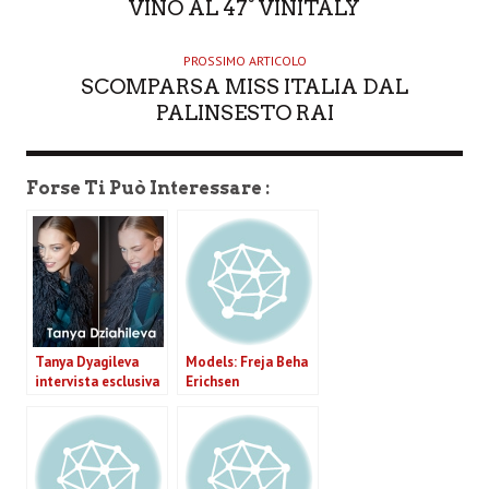
VINO AL 47° VINITALY
PROSSIMO ARTICOLO
SCOMPARSA MISS ITALIA DAL
PALINSESTO RAI
Forse Ti Può Interessare :
Tanya Dyagileva
Models: Freja Beha
intervista esclusiva
Erichsen
alla top model
fotografata da
bielorussa
Mario sorrenti per
Max Mara Eyewear