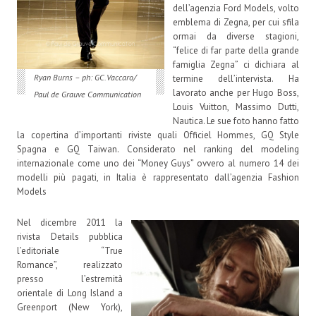
dell’agenzia Ford Models, volto
emblema di Zegna, per cui sfila
ormai da diverse stagioni,
“felice di far parte della grande
famiglia Zegna” ci dichiara al
Ryan Burns – ph: GC.Vaccaro/
termine dell’intervista. Ha
lavorato anche per Hugo Boss,
Paul de Grauve Communication
Louis Vuitton, Massimo Dutti,
Nautica. Le sue foto hanno fatto
la copertina d’importanti riviste quali Officiel Hommes, GQ Style
Spagna e GQ Taiwan. Considerato nel ranking del modeling
internazionale come uno dei “Money Guys” ovvero al numero 14 dei
modelli più pagati, in Italia è rappresentato dall’agenzia Fashion
Models
Nel dicembre 2011 la
rivista Details pubblica
l’editoriale “True
Romance”, realizzato
presso l’estremità
orientale di Long Island a
Greenport (New York),