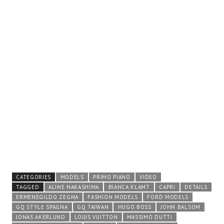
CATEGORIES
MODELS
PRIMO PIANO
VIDEO
TAGGED
ALINE NAKASHIMA
BIANCA KLAMT
CAPRI
DETAILS
ERMENEGILDO ZEGNA
FASHION MODELS
FORD MODELS
GQ STYLE SPAGNA
GQ TAIWAN
HUGO BOSS
JOHN BALSOM
JONAS AKERLUND
LOUIS VUITTON
MASSIMO DUTTI