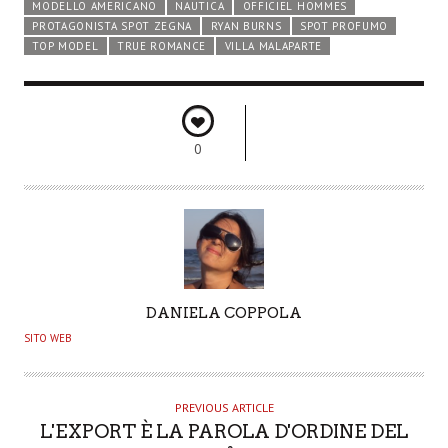
MODELLO AMERICANO
NAUTICA
OFFICIEL HOMMES
PROTAGONISTA SPOT ZEGNA
RYAN BURNS
SPOT PROFUMO
TOP MODEL
TRUE ROMANCE
VILLA MALAPARTE
0
A
DANIELA COPPOLA
U
SITO WEB
T
H
O
PREVIOUS ARTICLE
L'EXPORT È LA PAROLA D'ORDINE DEL
R