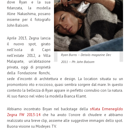
dove Ryan e la sua
fidanzata, la modella
Aline Nakashima, posano
insieme per il fotografo
John Balsom.
Aprile 2013, Zegna lancia
il nuovo spot, girato
nell’isola di Capri
Ryan Burns – Details magazine Dec
nell’estate 2012, a Villa
Malaparte, un’abitazione
2011 – Ph: John Balsom
privata, oggi di proprietà
della Fondazione Ronchi,
sede d’incontri di architettura e design. La location situata su un
promontorio irto e roccioso, quasi sembra sorgere dal mare. In questo
contesto la bellezza di Ryan appare in perfetto connubio con la natura.
Al suo fianco nel video la modella Bianca Klamt.
Abbiamo incontrato Bryan nel backstage della
sfilata Ermenegildo
Zegna FW 2013-14
che ha avuto l’onore di chiudere e abbiamo
realizzato una breve clip, assieme alle suggestive immagini dello spot.
Buona visione su Modeyes TV.