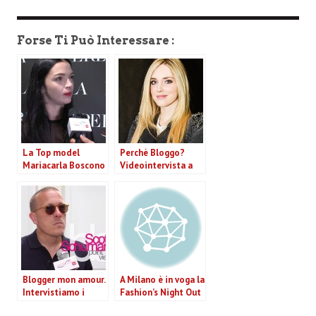
Forse Ti Può Interessare :
La Top model
Perchè Bloggo?
Mariacarla Boscono
Videointervista a
all’opening La Perla
Anna Dello Russo e
a Milano
Chiara Ferragni
Blogger mon amour.
A Milano è in voga la
Intervistiamo i
Fashion’s Night Out
protagonisti
tra feste, bluff e