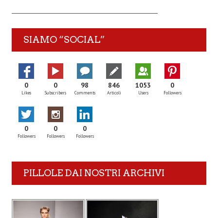
SIAMO “SOCIAL”
0
0
98
846
1053
0
Likes
Subscribers
Comments
Articoli
Users
Followers
0
0
0
Followers
Followers
Followers
PILLOLE DAI NOSTRI ARCHIVI