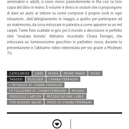
ammiratori e adulti, si sono messi pazientemente in fila con la loro
copia del libro in mano. Il volume è diviso in sezioni che si propongono
di dare un aiuto al lettore su come comporre il proprio look in ogni
situazione , dall’abbigliamento in viaggio, a quello per partecipare ad
un matrimonio, da cosa indossare in palestra a come apparire su un red
carpet. Tante foto scattate in giro per il mondo e descrizioni in perfetto
stile “insalata bionda”. Abbiamo incontrato Chiara Ferragni, che
indossava un luminosissimo giacchino in paillettes rosse, durante la
presentazione e l’abbiamo video-intervistata per voi grazie a Modeyes
TV.
CATEGORIES
LIBRI
MODA
PRIMO PIANO
VIDEO
TAGGED
BLOGGER
CHIARA FERRAGNI
I TATUAGGI DI CHIARA FERRAGNI
LE FOLLOWER DI CHIARA FERRAGNI
MILANO
OROLOGIO CARTIER
PRESENTAZIONE LIBRO
THE BLONDE SALAD
VIDEO DI CHIARA FERRAGNI