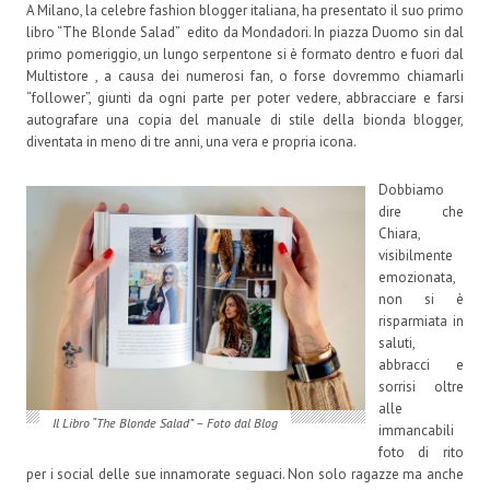
A Milano, la celebre fashion blogger italiana, ha presentato il suo primo
libro “The Blonde Salad” edito da Mondadori. In piazza Duomo sin dal
primo pomeriggio, un lungo serpentone si è formato dentro e fuori dal
Multistore , a causa dei numerosi fan, o forse dovremmo chiamarli
“follower”, giunti da ogni parte per poter vedere, abbracciare e farsi
autografare una copia del manuale di stile della bionda blogger,
diventata in meno di tre anni, una vera e propria icona.
Dobbiamo
dire che
Chiara,
visibilmente
emozionata,
non si è
risparmiata in
saluti,
abbracci e
sorrisi oltre
alle
Il Libro “The Blonde Salad” – Foto dal Blog
immancabili
foto di rito
per i social delle sue innamorate seguaci. Non solo ragazze ma anche