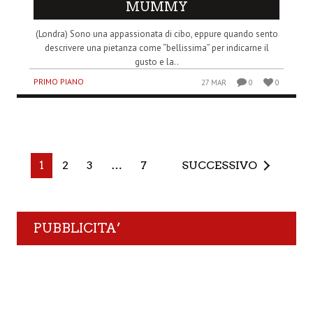
MUMMY
(Londra) Sono una appassionata di cibo, eppure quando sento
descrivere una pietanza come “bellissima” per indicarne il
gusto e la..
PRIMO PIANO
27 MAR
0
0
1
2
3
…
7
SUCCESSIVO
PUBBLICITA’