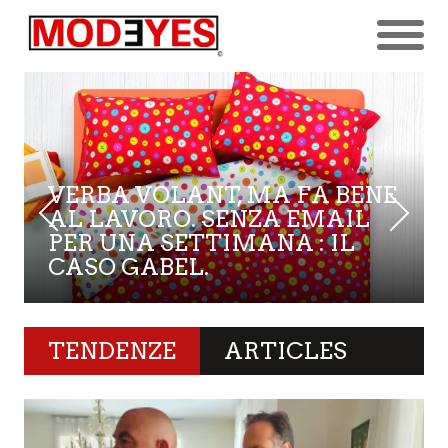
VERBA VOLANT, MA FA BENE
AL LAVORO. SENZA EMAIL
PER UNA SETTIMANA : IL
CASO GABEL.
TENDENZE
ARTICLES