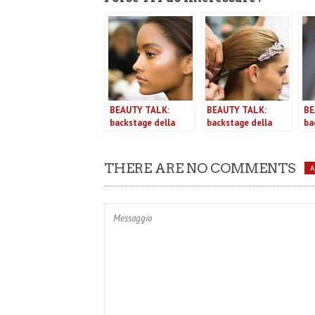
BEAUTY TALK:
BEAUTY TALK:
BE
backstage della
backstage della
ba
sfilata Stella Jean
sfilata N°21 P/E
sf
P/E 2016
2016
20
THERE ARE NO COMMENTS