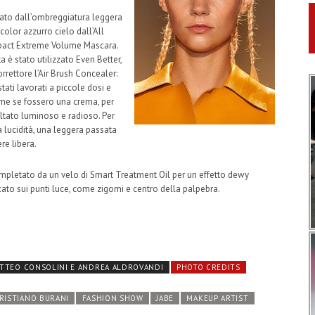
dato dall’ombreggiatura leggera
color azzurro cielo dall’All
pact Extreme Volume Mascara.
 è stato utilizzato Even Better,
rettore l’Air Brush Concealer:
ati lavorati a piccole dosi e
me se fossero una crema, per
ultato luminoso e radioso. Per
a lucidità, una leggera passata
ere libera.
ompletato da un velo di Smart Treatment Oil per un effetto dewy
ato sui punti luce, come zigomi e centro della palpebra.
TEO CONSOLINI E ANDREA ALDROVANDI
PHOTO CREDITS
RISTIANO BURANI
FASHION SHOW
JABE
MAKEUP ARTIST