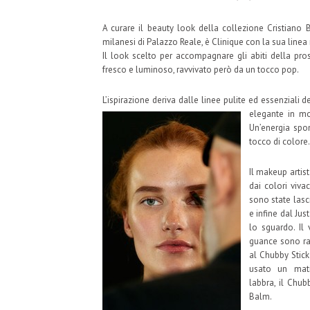
A curare il beauty look della collezione Cristiano
milanesi di Palazzo Reale, è Clinique con la sua linea 
Il look scelto per accompagnare gli abiti della pr
fresco e luminoso, ravvivato però da un tocco pop.
L’ispirazione deriva dalle linee pulite ed essenziali 
elegante in mod
Un’energia spo
tocco di colore.
Il makeup artist
dai colori viva
sono state lasc
e infine dal J
lo sguardo.
Il 
guance sono ra
al Chubby Stic
usato un mat
labbra, il Chub
Balm.