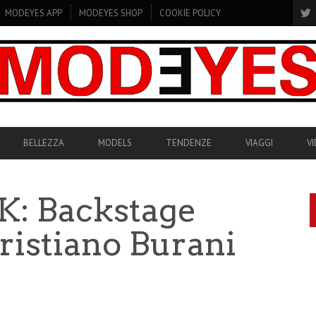
MODEYES APP
MODEYES SHOP
COOKIE POLICY
BELLEZZA
MODELS
TENDENZE
VIAGGI
V
: Backstage
Cristiano Burani