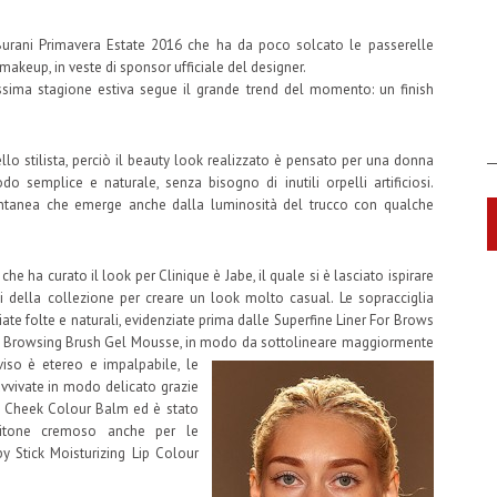
 Burani Primavera Estate 2016 che ha da poco solcato le passerelle
makeup, in veste di sponsor ufficiale del designer.
ossima stagione estiva segue il grande trend del momento: un finish
dello stilista, perciò il beauty look realizzato è pensato per una donna
o semplice e naturale, senza bisogno di inutili orpelli artificiosi.
ntanea che emerge anche dalla luminosità del trucco con qualche
 che ha curato il look per Clinique è Jabe, il quale si è lasciato ispirare
ci della collezione per creare un look molto casual. Le sopracciglia
iate folte e naturali, evidenziate prima dalle Superfine Liner For Brows
ust Browsing Brush Gel Mousse, in modo da sottolineare maggiormente
viso è etereo e impalpabile, le
vvivate in modo delicato grazie
k Cheek Colour Balm ed è stato
itone cremoso anche per le
by Stick Moisturizing Lip Colour