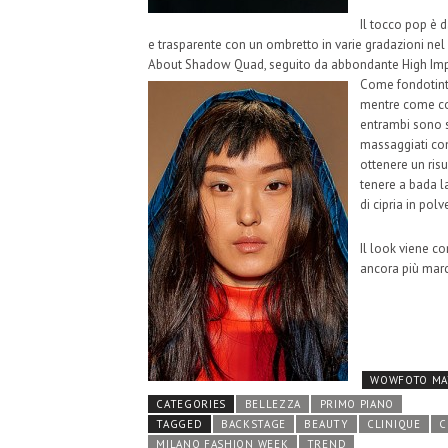
Il tocco pop è 
e trasparente con un ombretto in varie gradazioni nel 
About Shadow Quad, seguito da abbondante High Im
Come fondotinta
mentre come cor
entrambi sono st
massaggiati co
ottenere un ris
tenere a bada l
di cipria in polv
Il look viene c
ancora più marc
WOWFOTO MAT
CATEGORIES
BELLEZZA
PRIMO PIANO
TAGGED
BACKSTAGE
BEAUTY
CLINIQUE
C
MILANO FASHION WEEK
TREND