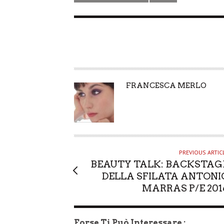
A
FRANCESCA MERLO
U
T
H
O
R
PREVIOUS ARTIC
BEAUTY TALK: BACKSTAG
DELLA SFILATA ANTONI
MARRAS P/E 201
Forse Ti Può Interessare :