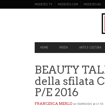
SECONDARY
MODEYES TV
MODEYES.COM
MODEYES.RU
NAVIGATION
PRIMARY
HOME
MODA
ARTE E CULTURA
NAVIGATION
BEAUTY TALK
della sfilata 
P/E 2016
FRANCESCA MERLO
on 30/09/2015 at 17:33