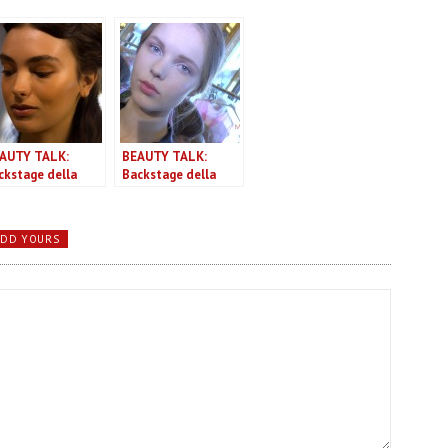
AUTY TALK:
BEAUTY TALK:
ckstage della
Backstage della
ilata Blugirl P/E
sfilata Luisa
16
Beccaria P/E 2016
ADD YOURS