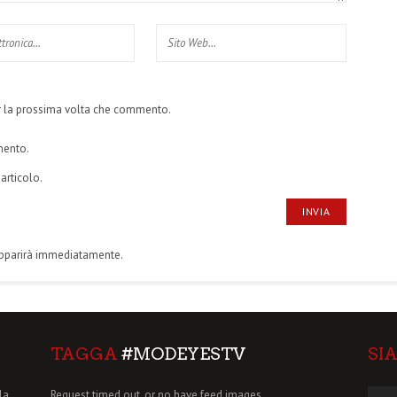
er la prossima volta che commento.
mento.
articolo.
apparirà immediatamente.
TAGGA
#MODEYESTV
SI
la
Request timed out, or no have feed images.