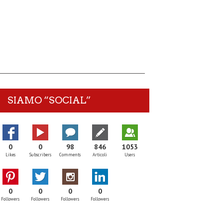
SIAMO “SOCIAL”
0
0
98
846
1053
Likes
Subscribers
Comments
Articoli
Users
0
0
0
0
Followers
Followers
Followers
Followers