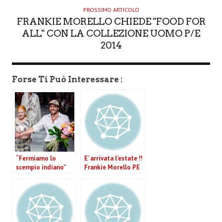
PROSSIMO ARTICOLO
FRANKIE MORELLO CHIEDE "FOOD FOR
ALL" CON LA COLLEZIONE UOMO P/E
2014
Forse Ti Può Interessare :
“Fermiamo lo
E’ arrivata l’estate !!
scempio indiano”
Frankie Morello PE
urla la collezione
2011
uomo p/e 2014 della
Westwood (VIDEO)