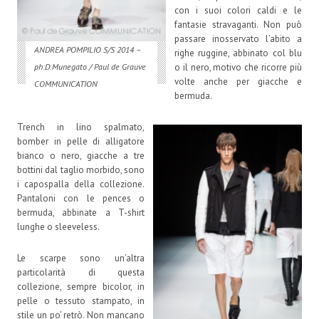
con i suoi colori caldi e le
fantasie stravaganti. Non può
passare inosservato l’abito a
ANDREA POMPILIO S/S 2014 –
righe ruggine, abbinato col blu
o il nero, motivo che ricorre più
ph:D.Munegato / Paul de Grauve
volte anche per giacche e
COMMUNICATION
bermuda.
Trench in lino spalmato,
bomber in pelle di alligatore
bianco o nero, giacche a tre
bottini dal taglio morbido, sono
i capospalla della collezione.
Pantaloni con le pences o
bermuda, abbinate a T-shirt
lunghe o sleeveless.
Le scarpe sono un’altra
particolarità di questa
collezione, sempre bicolor, in
pelle o tessuto stampato, in
stile un po’ retrò. Non mancano