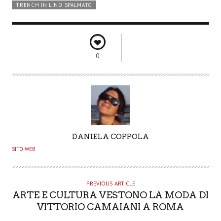
TRENCH IN LINO SPALMATO
0
A
DANIELA COPPOLA
U
SITO WEB
T
H
O
PREVIOUS ARTICLE
ARTE E CULTURA VESTONO LA MODA DI
R
VITTORIO CAMAIANI A ROMA