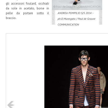
gli accessori: foulard, occhiali
da sole in acetato, borse in
pelle da portare sotto il
ANDREA POMPILIO S/S 2014 –
braccio.
ph:D.Munegato / Paul de Grauve
COMMUNICATION