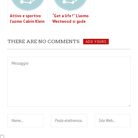
Attivo e sportivo
“Get a life !” L’uomo
l’uomo Calvin Klein
Westwood si gode
p/e 2011. Il Video.
la vita in modo
ecologico. Il video
della sfilata.
THERE ARE NO COMMENTS
ADD YOURS