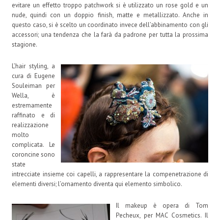
evitare un effetto troppo patchwork si è utilizzato un rose gold e un
nude, quindi con un doppio finish, matte e metallizzato. Anche in
questo caso, si è scelto un coordinato invece dell’abbinamento con gli
accessori; una tendenza che la farà da padrone per tutta la prossima
stagione.
L’hair styling, a
cura di Eugene
Souleiman per
Wella, è
estremamente
raffinato e di
realizzazione
molto
complicata. Le
coroncine sono
state
intrecciate insieme coi capelli, a rappresentare la compenetrazione di
elementi diversi; l’ornamento diventa qui elemento simbolico.
Il makeup è opera di Tom
Pecheux, per MAC Cosmetics. Il