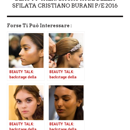
SFILATA CRISTIANO BURANI P/E 2016
Forse Ti Può Interessare :
BEAUTY TALK:
BEAUTY TALK:
backstage della
backstage della
sfilata Stella Jean
sfilata N°21 P/E
P/E 2016
2016
BEAUTY TALK:
BEAUTY TALK:
backstage della
backstage della