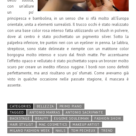
dello stilista,
con un’allure
un po’
principesca e bambolina, in un senso che si rifà molto all’Europa
orientale, unita a elementi surrealisti. Il trucco occhi è stato realizzato
con una base color rosa intenso fatta utilizzando un blush in polvere,
dove al centro è stato picchiettato un pigmento silver. Sotto la
palpebra inferiore, tre puntini neri con un eyeliner in penna. Le labbra,
strepitose, sono state delineate e riempite con un matitone color
borgogna molto intenso e scuro dal finish matte. Per accentuarne
l’effetto opaco e vellutato è stato picchiettato sopra un bronzer molto
scuro per creare un inedito riflesso ruggine. I bordi non sono definiti
perfettamente, ma anzi risultano un po’ sfumati. Come avevamo già
visto in qualche occasione nelle passate stagione, il mascara è
assente.
CATEGORIES
BELLEZZA
PRIMO PIANO
TAGGED
ANTONIO MARRAS
ANTONIO SACRIPANTE
BACKSTAGE
BEAUTY
EUGENE SOULEIMAN
FASHION SHOW
HAIR STYLIST
MAC COSMETICS
MAKEUP ARTIST
MILANO FASHION WEEK
NAILS
TOM PECHEUX
TREND