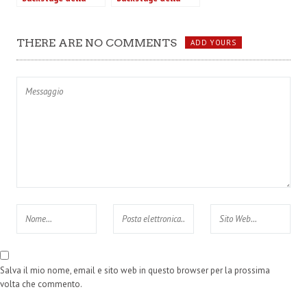
sfilata Au Jour Le
sfilata Blugirl P/E
Jour P/E 2016
2016
THERE ARE NO COMMENTS
ADD YOURS
Salva il mio nome, email e sito web in questo browser per la prossima
volta che commento.