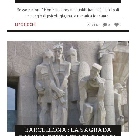
Sesso e morte”. Non è una trovata pubblicitaria né il titolo di
un saggio di psicologia, ma la tematica fondante..
ESPOSIZIONI
22 GEN
0
0
BARCELLONA : LA SAGRADA