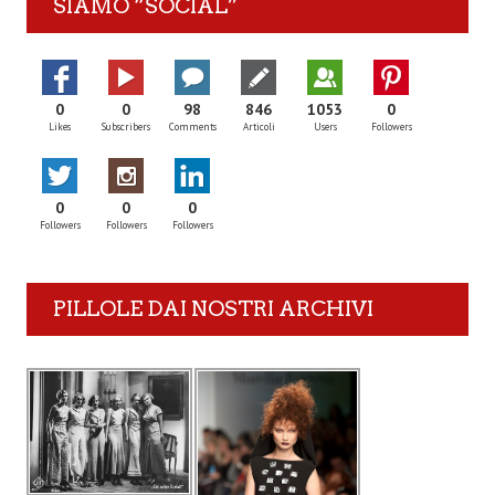
SIAMO “SOCIAL”
0
0
98
846
1053
0
Likes
Subscribers
Comments
Articoli
Users
Followers
0
0
0
Followers
Followers
Followers
PILLOLE DAI NOSTRI ARCHIVI