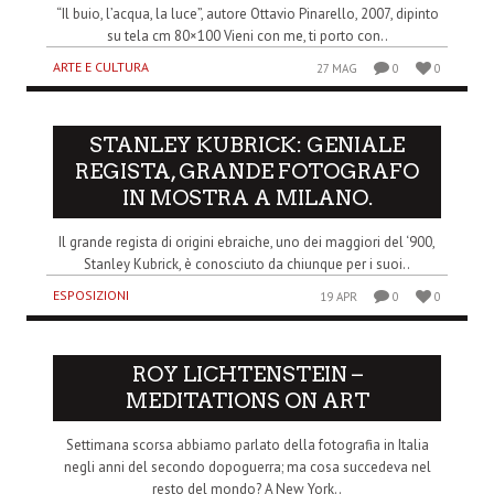
“Il buio, l’acqua, la luce”, autore Ottavio Pinarello, 2007, dipinto
su tela cm 80×100 Vieni con me, ti porto con..
ARTE E CULTURA
27 MAG
0
0
STANLEY KUBRICK: GENIALE
REGISTA, GRANDE FOTOGRAFO
IN MOSTRA A MILANO.
Il grande regista di origini ebraiche, uno dei maggiori del ‘900,
Stanley Kubrick, è conosciuto da chiunque per i suoi..
ESPOSIZIONI
19 APR
0
0
ROY LICHTENSTEIN –
MEDITATIONS ON ART
Settimana scorsa abbiamo parlato della fotografia in Italia
negli anni del secondo dopoguerra; ma cosa succedeva nel
resto del mondo? A New York..