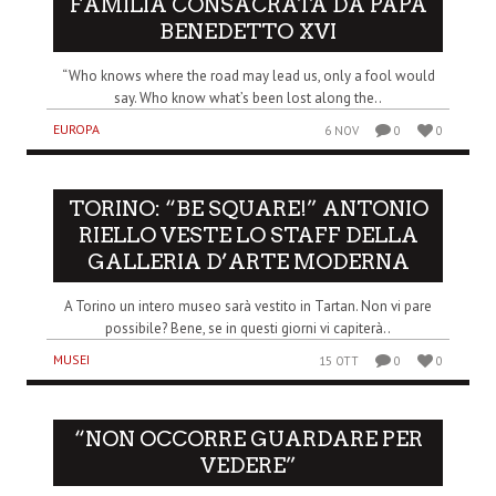
FAMILIA CONSACRATA DA PAPA
BENEDETTO XVI
“Who knows where the road may lead us, only a fool would
say. Who know what’s been lost along the..
EUROPA
6 NOV
0
0
TORINO: “BE SQUARE!” ANTONIO
RIELLO VESTE LO STAFF DELLA
GALLERIA D’ARTE MODERNA
A Torino un intero museo sarà vestito in Tartan. Non vi pare
possibile? Bene, se in questi giorni vi capiterà..
MUSEI
15 OTT
0
0
“NON OCCORRE GUARDARE PER
VEDERE”