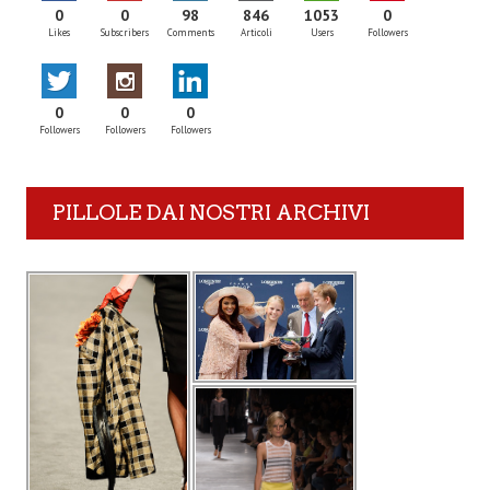
0
0
98
846
1053
0
Likes
Subscribers
Comments
Articoli
Users
Followers
0
0
0
Followers
Followers
Followers
PILLOLE DAI NOSTRI ARCHIVI