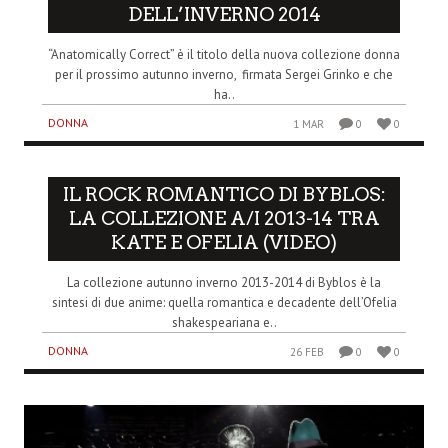
DELL’INVERNO 2014
“Anatomically Correct” è il titolo della nuova collezione donna
per il prossimo autunno inverno, firmata Sergei Grinko e che
ha..
DONNA
1 MAR
0
0
IL ROCK ROMANTICO DI BYBLOS:
LA COLLEZIONE A/I 2013-14 TRA
KATE E OFELIA (VIDEO)
La collezione autunno inverno 2013-2014 di Byblos è la
sintesi di due anime: quella romantica e decadente dell’Ofelia
shakespeariana e..
DONNA
26 FEB
0
0