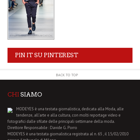
PIN IT SU PINTEREST
BACK TO TOP
CHI
SIAMO
MODEYES è una testata giornalistica, dedicata alla Moda, alle
tendenze, all'arte e alla cultura, con molti reportage video e
fotografici dalle sfilate delle principali settimane della moda.
Direttore Responsabile : Davide G. Porro
MODEYES è una testata giornalistica registrata al n. 65 , il 15/02/2010