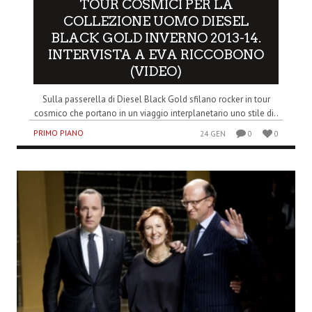
TOUR COSMICI PER LA
COLLEZIONE UOMO DIESEL
BLACK GOLD INVERNO 2013-14.
INTERVISTA A EVA RICCOBONO
(VIDEO)
Sulla passerella di Diesel Black Gold sfilano rocker in tour
cosmico che portano in un viaggio interplanetario uno stile di..
PRIMO PIANO
24 GEN
0
0