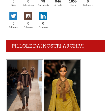
0
0
98
846
1053
0
Likes
Subscribers
Comments
Articoli
Users
Followers
0
0
0
Followers
Followers
Followers
PILLOLE DAI NOSTRI ARCHIVI