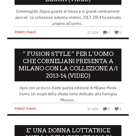
Ermenegildo Zegna guarda al futuro e ai grandi cambiamenti
epocali : la collezione autunno inverno 2013-2014 ha pensato
proprio all’uomo..
PRIMO PIANO
13 GEN
0
0
” FUSION STYLE ” PER L’UOMO
CHE CORNELIANI PRESENTA A
MILANO CON LA COLLEZIONE A/I
2013-14 (VIDEO)
Apre con un tocco d’arte questa edizione di Milano Moda
Uomo. Un incipit della sfilata viene dedicato alla Famiglia
Missoni..
PRIMO PIANO
13 GEN
0
0
E’ UNA DONNA LOTTATRICE