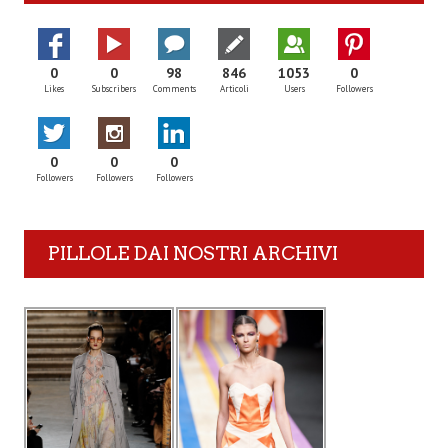
0
0
98
846
1053
0
Likes
Subscribers
Comments
Articoli
Users
Followers
0
0
0
Followers
Followers
Followers
PILLOLE DAI NOSTRI ARCHIVI