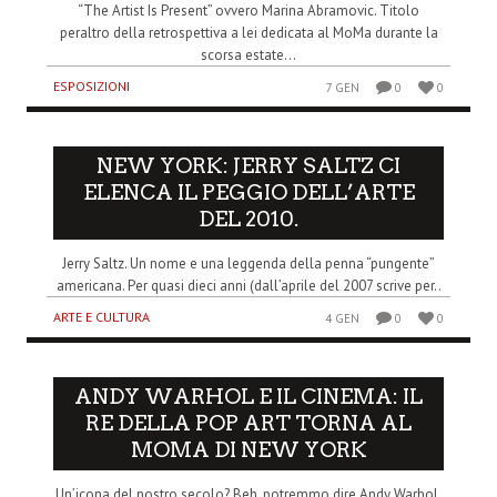
“The Artist Is Present” ovvero Marina Abramovic. Titolo
peraltro della retrospettiva a lei dedicata al MoMa durante la
scorsa estate...
ESPOSIZIONI
7 GEN
0
0
NEW YORK: JERRY SALTZ CI
ELENCA IL PEGGIO DELL’ARTE
DEL 2010.
Jerry Saltz. Un nome e una leggenda della penna “pungente”
americana. Per quasi dieci anni (dall’aprile del 2007 scrive per..
ARTE E CULTURA
4 GEN
0
0
ANDY WARHOL E IL CINEMA: IL
RE DELLA POP ART TORNA AL
MOMA DI NEW YORK
Un’icona del nostro secolo? Beh, potremmo dire Andy Warhol.