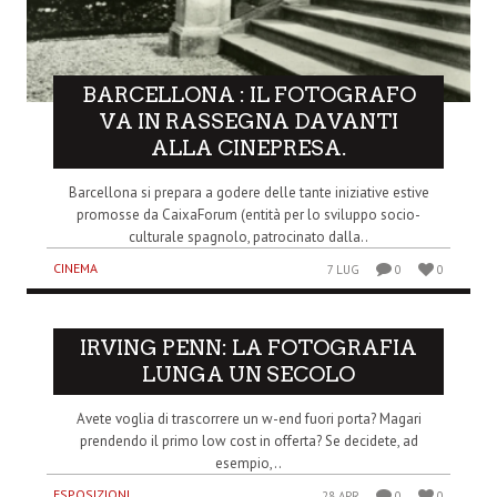
BARCELLONA : IL FOTOGRAFO
VA IN RASSEGNA DAVANTI
ALLA CINEPRESA.
Barcellona si prepara a godere delle tante iniziative estive
promosse da CaixaForum (entità per lo sviluppo socio-
culturale spagnolo, patrocinato dalla..
CINEMA
7 LUG
0
0
IRVING PENN: LA FOTOGRAFIA
LUNGA UN SECOLO
Avete voglia di trascorrere un w-end fuori porta? Magari
prendendo il primo low cost in offerta? Se decidete, ad
esempio,..
ESPOSIZIONI
28 APR
0
0