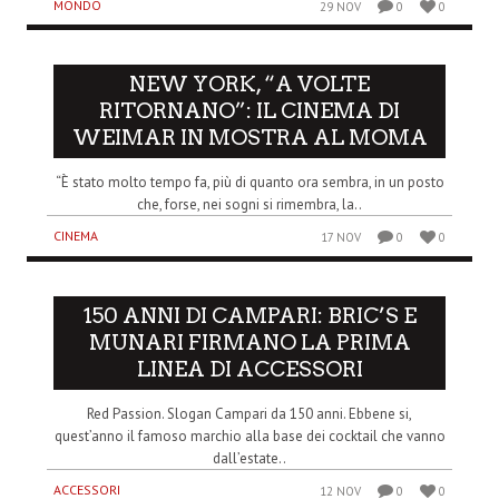
MONDO
29 NOV
0
0
NEW YORK, “A VOLTE
RITORNANO”: IL CINEMA DI
WEIMAR IN MOSTRA AL MOMA
“È stato molto tempo fa, più di quanto ora sembra, in un posto
che, forse, nei sogni si rimembra, la..
CINEMA
17 NOV
0
0
150 ANNI DI CAMPARI: BRIC’S E
MUNARI FIRMANO LA PRIMA
LINEA DI ACCESSORI
Red Passion. Slogan Campari da 150 anni. Ebbene si,
quest’anno il famoso marchio alla base dei cocktail che vanno
dall’estate..
ACCESSORI
12 NOV
0
0