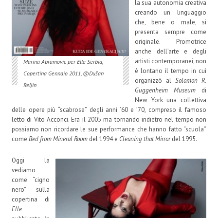
la sua autonomia creativa
creando un linguaggio
che, bene o male, si
presenta sempre come
originale. Promotrice
anche dell’arte e degli
artisti contemporanei, non
Marina Abramovic per Elle Serbia,
è lontano il tempo in cui
Copertina Gennaio 2011, @Dušan
organizzò al
Solomon R.
Reljin
Guggenheim Museum
di
New York una collettiva
delle opere più “scabrose” degli anni ’60 e ’70, compreso il famoso
letto di Vito Acconci. Era il 2005 ma tornando indietro nel tempo non
possiamo non ricordare le sue performance che hanno fatto “scuola”
come
Bed from Mineral Room
del 1994 e
Cleaning that Mirror
del 1995.
Oggi la
vediamo
come “cigno
nero” sulla
copertina di
Elle