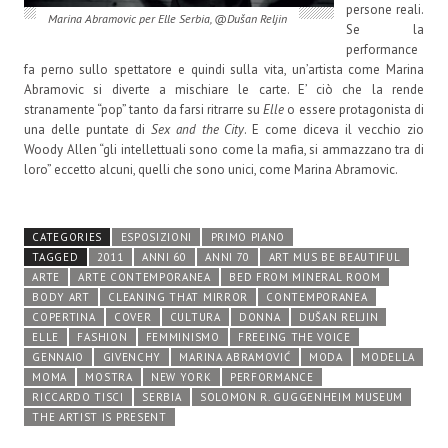
persone reali.
Marina Abramovic per Elle Serbia, @Dušan Reljin
Se la
performance
fa perno sullo spettatore e quindi sulla vita, un’artista come Marina
Abramovic si diverte a mischiare le carte. E’ ciò che la rende
stranamente “pop” tanto da farsi ritrarre su
Elle
o essere protagonista di
una delle puntate di
Sex and the City
. E come diceva il vecchio zio
Woody Allen “gli intellettuali sono come la mafia, si ammazzano tra di
loro” eccetto alcuni, quelli che sono unici, come Marina Abramovic.
CATEGORIES
ESPOSIZIONI
PRIMO PIANO
TAGGED
2011
ANNI 60
ANNI 70
ART MUS BE BEAUTIFUL
ARTE
ARTE CONTEMPORANEA
BED FROM MINERAL ROOM
BODY ART
CLEANING THAT MIRROR
CONTEMPORANEA
COPERTINA
COVER
CULTURA
DONNA
DUŠAN RELJIN
ELLE
FASHION
FEMMINISMO
FREEING THE VOICE
GENNAIO
GIVENCHY
MARINA ABRAMOVIĆ
MODA
MODELLA
MOMA
MOSTRA
NEW YORK
PERFORMANCE
RICCARDO TISCI
SERBIA
SOLOMON R. GUGGENHEIM MUSEUM
THE ARTIST IS PRESENT