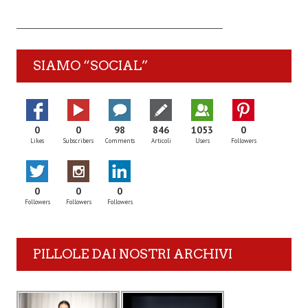
SIAMO “SOCIAL”
0
0
98
846
1053
0
Likes
Subscribers
Comments
Articoli
Users
Followers
0
0
0
Followers
Followers
Followers
PILLOLE DAI NOSTRI ARCHIVI