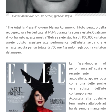
Marina Abramovic per Elle Serbia, @Dušan Reljin
“The Artist Is Present” ovvero Marina Abramovic. Titolo peraltro della
retrospettiva a lei dedicata al
MoMa
durante la scorsa estate. Qualcuno
di voi ha visto questa mostra? Beh, se siete stati tra gli 800.000 visitatori
avrete potuto assistere alla performance dell’artista serba che è
rimasta seduta per un totale di 700 ore fissando negli occhi i visitatori
del museo.
La “grandmother of
performance art”, così si è
recentemente
autodefinita, appare oggi
come una delle poche
vere soliste dell’arte
contemporanea.
Accostata alle poetiche
femministe e alla body art
ha da sempre mantenuto