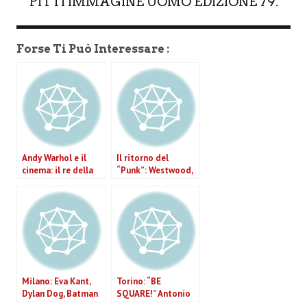
PITTI IMMAGINE UOMO EDIZIONE 79.
Forse Ti Può Interessare :
Andy Warhol e il
Il ritorno del
cinema: il re della
“Punk”: Westwood,
pop art torna al
McLaren, Sex
MoMA di New York
Pistols e molti altri
in mostra a Roma
Milano: Eva Kant,
Torino: “BE
Dylan Dog, Batman
SQUARE!” Antonio
e gli altri fumetti ci
Riello veste lo staff