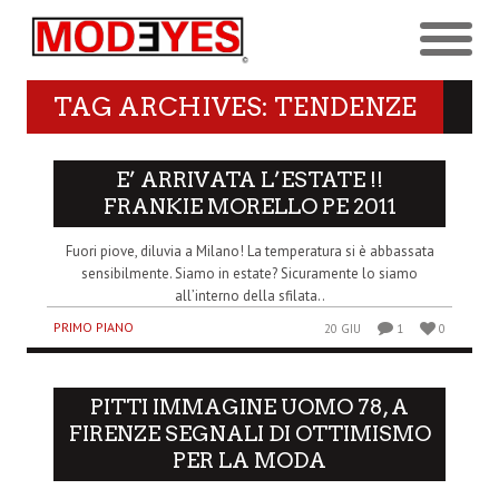
TAG ARCHIVES: TENDENZE
E’ ARRIVATA L’ESTATE !!
FRANKIE MORELLO PE 2011
Fuori piove, diluvia a Milano! La temperatura si è abbassata
sensibilmente. Siamo in estate? Sicuramente lo siamo
all’interno della sfilata..
PRIMO PIANO
20 GIU
1
0
PITTI IMMAGINE UOMO 78, A
FIRENZE SEGNALI DI OTTIMISMO
PER LA MODA