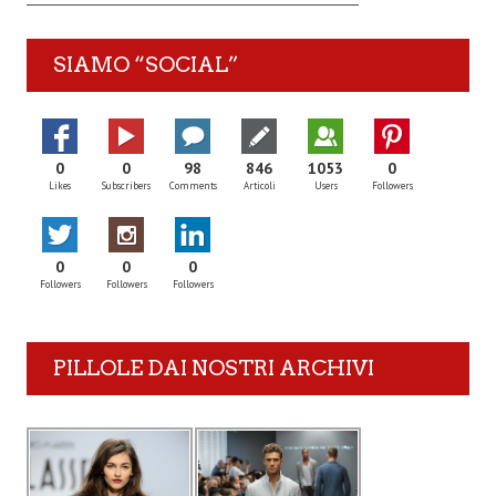
SIAMO “SOCIAL”
0
0
98
846
1053
0
Likes
Subscribers
Comments
Articoli
Users
Followers
0
0
0
Followers
Followers
Followers
PILLOLE DAI NOSTRI ARCHIVI