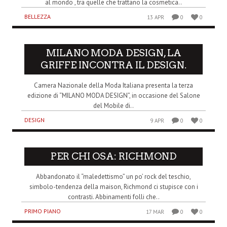
al mondo , tra quelle che trattano la cosmetica..
BELLEZZA
13 APR
0
0
MILANO MODA DESIGN, LA
GRIFFE INCONTRA IL DESIGN.
Camera Nazionale della Moda Italiana presenta la terza
edizione di “MILANO MODA DESIGN”, in occasione del Salone
del Mobile di..
DESIGN
9 APR
0
0
PER CHI OSA: RICHMOND
Abbandonato il “maledettismo” un po’ rock del teschio,
simbolo-tendenza della maison, Richmond ci stupisce con i
contrasti. Abbinamenti folli che..
PRIMO PIANO
17 MAR
0
0