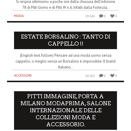
Si respira ottimismo a poche ore dalla chiusura dell’edizione
78 di Pitti Uomo e di Pitti W n.6. Infatti dalla Fortezza..
MODA
19 GIU
0
0
ESTATE BORSALINO : TANTO DI
CAPPELLO !!
(English text follow) Pensare ad una moda uomo senza
cappello, o meglio senza un Borsalino è impossibile. Il brand
Italiano..
ACCESSORI
14 GIU
0
0
PITTI IMMAGINE, PORTA A
MILANO MODAPRIMA, SALONE
INTERNAZIONALE DELLE
COLLEZIONI MODA E
ACCESSORIO.