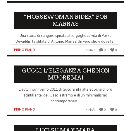
“HORSEWOMAN RIDER” FOR
MARRAS
Una storia di sangue, ispirata all’orgogliosa vita di Paska
Devaddis, la sfilata di Antonio Marras. Un vero show dove le..
PRIMO PIANO
6 MAR
0
0
GUCCI: L’ELEGANZA CHE NON
MUORE MAI
L’ autunno/inverno 2011 di Gucci si rifà alle epoche di oro
scintillante, del lusso estremo e di un minimalismo
contemporaneo...
PRIMO PIANO
4 MAR
0
0
LUCI SU MAX MARA