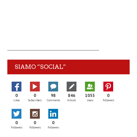
SIAMO “SOCIAL”
0
0
98
846
1053
0
Likes
Subscribers
Comments
Articoli
Users
Followers
0
0
0
Followers
Followers
Followers