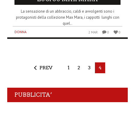
La sensazione di un abbraccio, caldi e avvolgenti sono i
protagonisti della collezione Max Mara, i cappotti lunghi con
quel..
DONNA
2 MAR
0
0
PREV
1
2
3
4
PUBBLICITA’