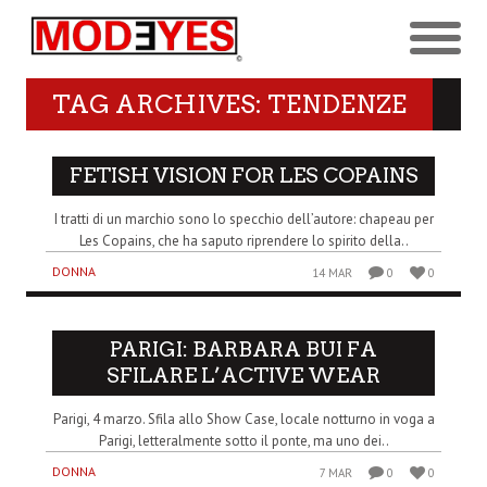
TAG ARCHIVES: TENDENZE
FETISH VISION FOR LES COPAINS
I tratti di un marchio sono lo specchio dell’autore: chapeau per
Les Copains, che ha saputo riprendere lo spirito della..
DONNA
14 MAR
0
0
PARIGI: BARBARA BUI FA
SFILARE L’ACTIVE WEAR
Parigi, 4 marzo. Sfila allo Show Case, locale notturno in voga a
Parigi, letteralmente sotto il ponte, ma uno dei..
DONNA
7 MAR
0
0