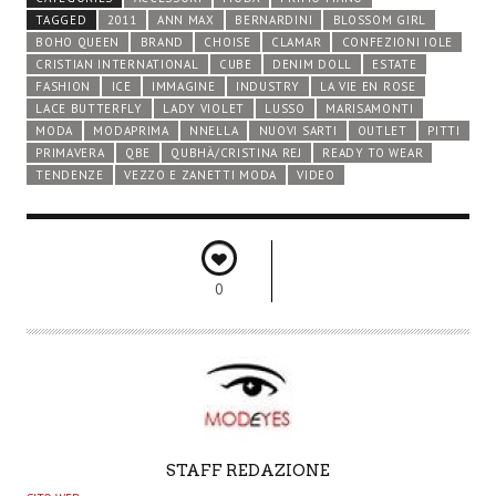
TAGGED
2011
ANN MAX
BERNARDINI
BLOSSOM GIRL
BOHO QUEEN
BRAND
CHOISE
CLAMAR
CONFEZIONI IOLE
CRISTIAN INTERNATIONAL
CUBE
DENIM DOLL
ESTATE
FASHION
ICE
IMMAGINE
INDUSTRY
LA VIE EN ROSE
LACE BUTTERFLY
LADY VIOLET
LUSSO
MARISAMONTI
MODA
MODAPRIMA
NNELLA
NUOVI SARTI
OUTLET
PITTI
PRIMAVERA
QBE
QUBHÀ/CRISTINA REJ
READY TO WEAR
TENDENZE
VEZZO E ZANETTI MODA
VIDEO
0
A
STAFF REDAZIONE
U