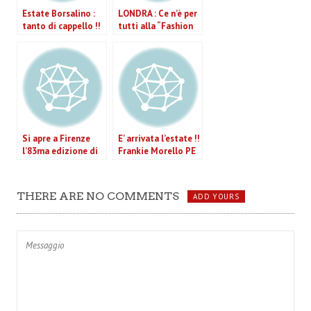
Estate Borsalino :
LONDRA : Ce n’è per
tanto di cappello !!
tutti alla “Fashion
Week”
Spring/Summer
2011
Si apre a Firenze
E’ arrivata l’estate !!
l’83ma edizione di
Frankie Morello PE
Pitti Uomo
2011
Immagine
THERE ARE NO COMMENTS
ADD YOURS