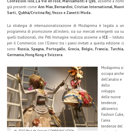
Confezioni Iole, La Vie en rose, Marisamonti e QBE
, assieme a nomi
già presenti come
Ann Max, Bernardini, Cristian International, Nuovi
Sarti, Qubhà/Cristina Rej, Vezzo e Zanetti Moda .
La strategia di internazionalizzazione di Modaprima è legata a un
programma di promozione all’estero, sia sui mercati emergenti sia su
quelli tradizionali, che Pitti Immagine realizza assieme a
ICE
– Istituto
per il Commercio con l’Estero: tra i paesi invitati a questa edizione ci
sono
Russia, Spagna, Portogallo, Grecia, Belgio, Francia, Turchia,
Germania, Hong Kong e Svizzera
.
Modaprima si
occupa anche
dell’analisi e
dello
sviluppo
delle nuove
tendenze ,
attraverso
Fashion Cube,
l’area
tendenze del
© 2010 Paul de Grauve COMMUNICATION