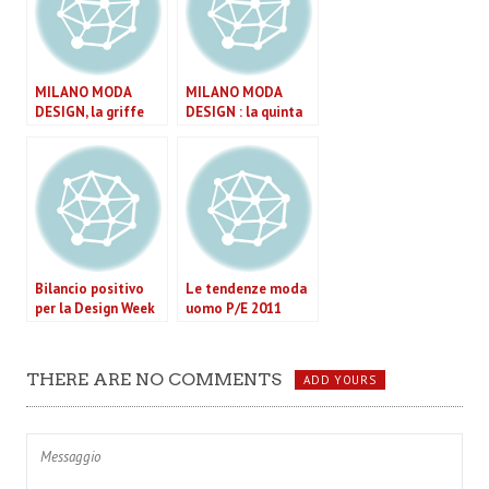
MILANO MODA
MILANO MODA
DESIGN, la griffe
DESIGN : la quinta
incontra il design.
edizione per
valorizzare griffe e
design
Bilancio positivo
Le tendenze moda
per la Design Week
uomo P/E 2011
THERE ARE NO COMMENTS
ADD YOURS