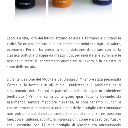
L’acqua è vita, l’oro del futuro, attorno ad essa si formano e ruotano le
civiltà. Se ne parla molto di questi tempi in termini ecologici, di salute,
economici. Per chi ha preso la sana abitudine di portare con se la
classica bottiglia d’acqua da mezzo litro, per reidratarsi e eliminare le
tossine, durante gli spostamenti quotidiani al lavoro o in palestra, ci
sono delle novità.
Durante il salone del Mobile e del Design di Milano è stata presentata
Continua, la bottiglia in alluminio , riutilizzabile. Il problema dello
smaltimento dei rifiuti ed in particolare delle bottiglie in polietilene
tereftalato ( PET ) in cui si contengono quasi tutte le bevande, sta
assumendo sempre maggiore rilevanza, se consideriamo i lunghi e
costosi processi necessari al riciclaggio delle bottiglie che comunque
non potranno più diventare contenitori per alimenti. Se ne possono
fare, borse, cinturini, addirittura imbarcazioni, come è il caso del Plastiki
che , costruito con 12 mila bottiglie di plastica, sta attraversando