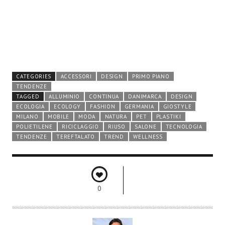
CATEGORIES
ACCESSORI
DESIGN
PRIMO PIANO
TENDENZE
TAGGED
ALLUMINIO
CONTINUA
DANIMARCA
DESIGN
ECOLOGIA
ECOLOGY
FASHION
GERMANIA
GIOSTYLE
MILANO
MOBILE
MODA
NATURA
PET
PLASTIKI
POLIETILENE
RICICLAGGIO
RIUSO
SALONE
TECNOLOGIA
TENDENZE
TEREFTALATO
TREND
WELLNESS
0