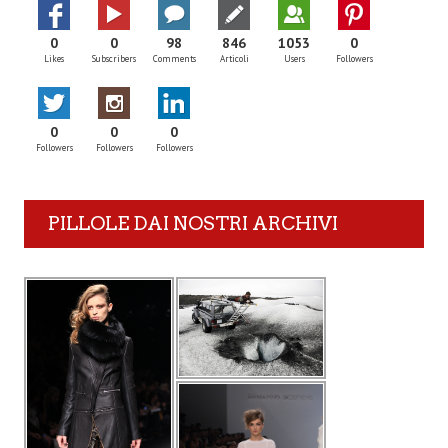
0
0
98
846
1053
0
Likes
Subscribers
Comments
Articoli
Users
Followers
0
0
0
Followers
Followers
Followers
PILLOLE DAI NOSTRI ARCHIVI