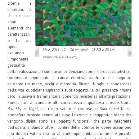
cromia e
l’intreccio di
chiari e scuri
sono
elementi che
caratterizzan
o le sue
opere,
Moss, 2011–12 – Oil on wood – 23 7/8 x 28 1/4
rivelando
inches (60.6 x 71.8 cm)
l’imponente
gestualità
della realizzazione. I suoi lavori evidenziano come il processo artistico,
fortemente impregnato di carica emotiva, sia frutto del rapporto
esistente tra mano, occhi e memoria. Ricordi, luoghi e conoscenze
della vita quotidiana ispirano i suoi soggetti, la cui presenza rimane
però allusiva e frammentaria, ponendo resistenza all’interpretazione.
Sono i titoli a ricondurre alla concretezza di qualcosa di reale. Come
Red Sky at Night
, dal rosso saturo e corposo, o
Dark Cloud
la cui
atmosfera richiede pennellate cupe. Le cornici e i supporti d legno che
vengono dipinti sono sia oggetti funzionali che parte integrante
dell’opera; andando oltre i confini della cornice le opere assumono
una doppia valenza: sono al contempo entità autonome e piccola