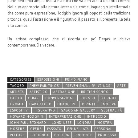
parte della più ampia realtà estetica che va ben aldilà dei loro confini.
Nel suo approccio alla pittura, intesa sia come linguaggio intellettuale
che come pura espressione, Hodgkin ignora gli opposti della tradizione
pittorica, quali l’astrazione e il figurativo, il passato e il presente, la tela
e la cornice.
Un artista complesso, che ci ricorda un po’ Degas in chiave
contemporanea. Da vedere.
CATEGORIES
ESPOSIZIONI
PRIMO PIANO
TAGGED
"NEW PAINTINGS"
"SEVEN SMALL PAINTINGS"
ARTE
ARTISTA
ARTISTICO
ASTRAZIONE
BRITISH SCHOOL
CARICA
CHIARI
CONVERSAZIONE
CORNICE
CORNICI
CROMIA
DARK CLOUD
DIPINGERE
DIPINTI
EMOTIVA
ESPOSITIVI
FIGURATIVO
GAGOSIAN GALLERY
GESTUALITÀ
HOWARD HODGKIN
INTERPRETAZIONE
INTRECCIO
JOHN PAUL STONARD
LONDINESE
LONDRA
MOSTRA
MOSTRE
OPERE
PASSATO
PENNELLATA
PERSONALI
PITTORE
PITTORICA
PITTURA
PRESENTE
PROCESSO