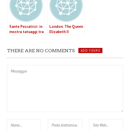
Sante Peccatrici: in
London: The Queen
mostra tatuaggi tra
Elizabeth II
il sacro e il profano
spegnerà le
candeline del
Giubileo di
THERE ARE NO COMMENTS
ADD YOURS
Diamante in “tour”.