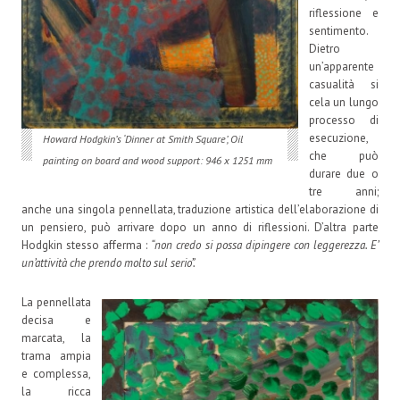
riflessione e
sentimento.
Dietro
un’apparente
casualità si
cela un lungo
processo di
esecuzione,
Howard Hodgkin’s ‘Dinner at Smith Square’, Oil
che può
painting on board and wood support: 946 x 1251 mm
durare due o
tre anni;
anche una singola pennellata, traduzione artistica dell’elaborazione di
un pensiero, può arrivare dopo un anno di riflessioni. D’altra parte
Hodgkin stesso afferma :
“non credo si possa dipingere con leggerezza. E’
un’attività che prendo molto sul serio”.
La pennellata
decisa e
marcata, la
trama ampia
e complessa,
la ricca