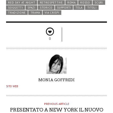
RED SKY AT NIGHT
RETROSPETTIVE
ROMA
ROSSO
SCURI
SOGGETTI
SPAZI
STORICO
SUPPORTI
TELA
TITOLI
TRADIZIONE
TRAMA
VIA CRISPI
0
A
MONIA GOFFREDI
U
SITO WEB
T
H
O
PREVIOUS ARTICLE
PRESENTATO A NEW YORK IL NUOVO
R