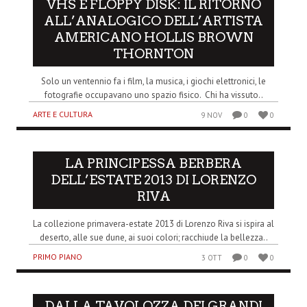
VHS E FLOPPY DISK: IL RITORNO
ALL’ANALOGICO DELL’ARTISTA
AMERICANO HOLLIS BROWN
THORNTON
Solo un ventennio fa i film, la musica, i giochi elettronici, le
fotografie occupavano uno spazio fisico. Chi ha vissuto..
ARTE E CULTURA
9 NOV
0
0
LA PRINCIPESSA BERBERA
DELL’ESTATE 2013 DI LORENZO
RIVA
La collezione primavera-estate 2013 di Lorenzo Riva si ispira al
deserto, alle sue dune, ai suoi colori; racchiude la bellezza..
PRIMO PIANO
3 OTT
0
0
DALLA TAVOLOZZA DEI GRANDI