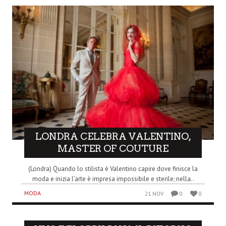
LONDRA CELEBRA VALENTINO,
MASTER OF COUTURE
(Londra) Quando lo stilista è Valentino capire dove finisce la
moda e inizia l’arte è impresa impossibile e sterile; nella..
MODA
21 NOV
0
0