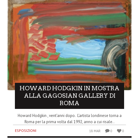
HOWARD HODGKIN IN MOSTRA
ALLA GAGOSIAN GALLERY DI
ROMA
Howard Hodgkin , vent’anni dopo. L’artista londinese torna a
Roma per la prima volta dal 1992, anno a cui risale..
ESPOSIZIONI
18 MAR
0
0