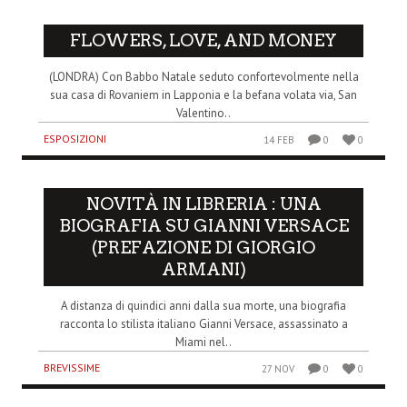
FLOWERS, LOVE, AND MONEY
(LONDRA) Con Babbo Natale seduto confortevolmente nella
sua casa di Rovaniem in Lapponia e la befana volata via, San
Valentino..
ESPOSIZIONI
14 FEB
0
0
NOVITÀ IN LIBRERIA : UNA
BIOGRAFIA SU GIANNI VERSACE
(PREFAZIONE DI GIORGIO
ARMANI)
A distanza di quindici anni dalla sua morte, una biografia
racconta lo stilista italiano Gianni Versace, assassinato a
Miami nel..
BREVISSIME
27 NOV
0
0