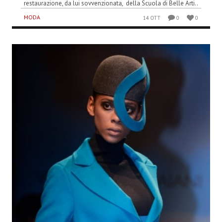
restaurazione, da lui sovvenzionata, della Scuola di Belle Arti..
MODA
14 OTT
0
0