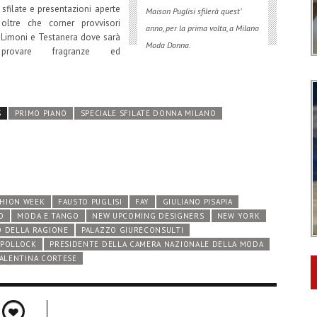
sfilate e presentazioni aperte
Maison Puglisi sfilerà quest’
oltre che corner provvisori
anno, per la prima volta, a Milano
 Limoni e Testanera dove sarà
Moda Donna.
 provare fragranze ed
S
PRIMO PIANO
SPECIALE SFILATE DONNA MILANO
SHION WEEK
FAUSTO PUGLISI
FAY
GIULIANO PISAPIA
O
MODA E TANGO
NEW UPCOMING DESIGNERS
NEW YORK
O DELLA RAGIONE
PALAZZO GIURECONSULTI
POLLOCK
PRESIDENTE DELLA CAMERA NAZIONALE DELLA MODA
ALENTINA CORTESE