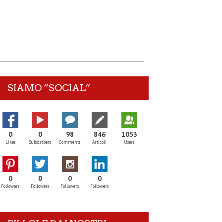
SIAMO “SOCIAL”
0
0
98
846
1053
Likes
Subscribers
Comments
Articoli
Users
0
0
0
0
Followers
Followers
Followers
Followers