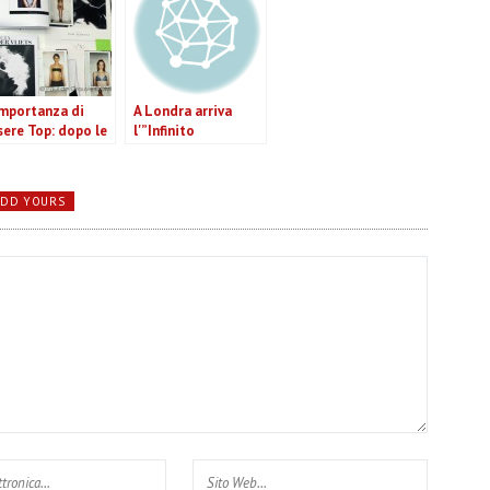
importanza di
A Londra arriva
sere Top: dopo le
l'”Infinito
shion Week,
fotografico” di
alizziamo i
Thomas Struth
mpensi delle
ADD YOURS
delle.