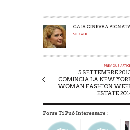
A
GAIA GINEVRA PIGNAT
U
SITO WEB
T
H
O
R
PREVIOUS ARTIC
5 SETTEMBRE 2013
COMINCIA LA NEW YOR
WOMAN FASHION WEE
ESTATE 201
Forse Ti Può Interessare :