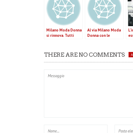
Milano Moda Donna
Al via Milano Moda
L’
si rinnova. Tutti
Donna con le
es
d’accordo nel
collezioni
Fa
“sistema”
primavera/estate
an
2011
co
THERE ARE NO COMMENTS
mo