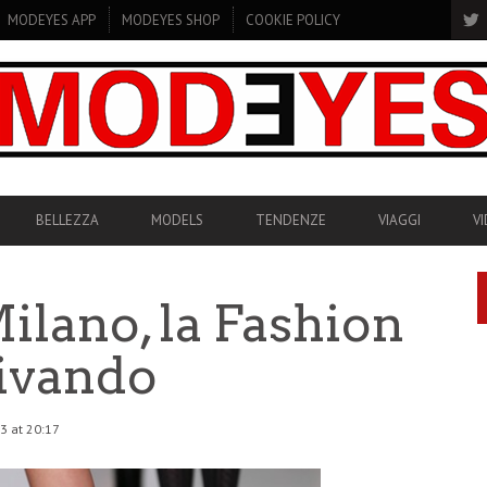
MODEYES APP
MODEYES SHOP
COOKIE POLICY
BELLEZZA
MODELS
TENDENZE
VIAGGI
V
ilano, la Fashion
ivando
3 at 20:17