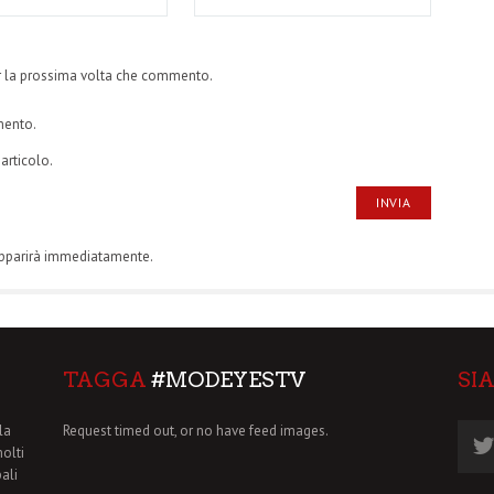
er la prossima volta che commento.
mento.
articolo.
apparirà immediatamente.
TAGGA
#MODEYESTV
SI
la
Request timed out, or no have feed images.
molti
pali