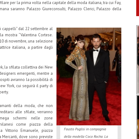
lare per la prima volta nella capitale della moda italiana, tra cui Fay,
timana saranno Palazzo Giureconsulti, Palazzo Clerici, Palazzo della
 cappelli” dal 22 settembre al
a mostra “Valentina Cortese.
il 10 di novembre, una selezione
ttrice italiana, a partire dagli
, la sfilata collettiva dei New
 designers emergenti, mentre a
ospiti avranno la possibilità di
w York, cui seguirà il party di
erty.
i amanti della moda, che non
editarsi alle sfilate, verranno
 mega schermi nelle zone
 milanesi come piazza della
Fausto Puglisi in compagnia
ria Vittorio Emanuele, piazza
a Mercanti, dove sono previste
della modella Coco Rocha. La