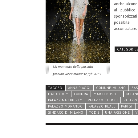
anche alcune 
al pubblico 
sponsorizzati
possibile
acconciature.
CATEGORIE
Un momento della passata
fashion week milanese, s/s 2013.
TAGGED
ANNA PIAGGI
COMUNE MILANO
FA
HAT-OLOGY
LONDRA
MARIO BOSELLI
MILAN
PALAZZINA LIBERTY
PALAZZO CLERICI
PALAZZ
PALAZZO MORANDO
PALAZZO REALE
PARIGI
SINDACO DI MILANO
TOD'S
UNA PASSIONE
V