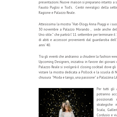
presentazioni. Nuove maison si preparano intanto a sfi
Fausto Puglisi e Tod’s. Centri nevralgici della set
Ragione e Palazzo Reale.
Attesissima la mostra “Hat-Ology Anna Piaggi e i suoi
30 novembre a Palazzo Morando , sede anche dell
Uno stile.” che partirà l’ 11 settembre per terminare 
di abiti e accessori provenienti dal guardaroba dell’a
anni ’40.
Tra gli eventi che andranno a chiudere la fashion week
Upcoming Designers, iniziativa in favore dei giovani
Palazzo Reale si svolgerà il closing cocktail dove gli 
vistare la mostra dedicata a Pollock e la scuola di Ne
chiusura “Moda e tango, una passione” a Palazzina Lib
Per tutti gl
potranno accr
posizionati
strategiche
Scala, Galle
Cordusio e vi