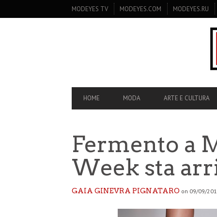
SECONDARY
MODEYES TV
MODEYES.COM
MODEYES.RU
NAVIGATION
PRIMARY
HOME
MODA
ARTE E CULTURA
NAVIGATION
Fermento a M
Week sta arr
GAIA GINEVRA PIGNATARO
on 09/09/201