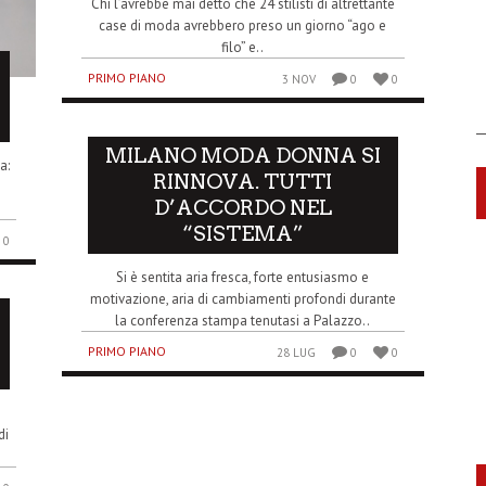
Chi l’avrebbe mai detto che 24 stilisti di altrettante
case di moda avrebbero preso un giorno “ago e
filo” e..
PRIMO PIANO
3 NOV
0
0
MILANO MODA DONNA SI
a:
RINNOVA. TUTTI
D’ACCORDO NEL
“SISTEMA”
0
Si è sentita aria fresca, forte entusiasmo e
motivazione, aria di cambiamenti profondi durante
la conferenza stampa tenutasi a Palazzo..
PRIMO PIANO
28 LUG
0
0
di