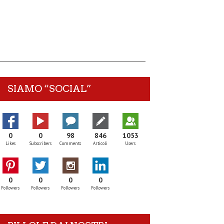
SIAMO “SOCIAL”
0
0
98
846
1053
Likes
Subscribers
Comments
Articoli
Users
0
0
0
0
Followers
Followers
Followers
Followers