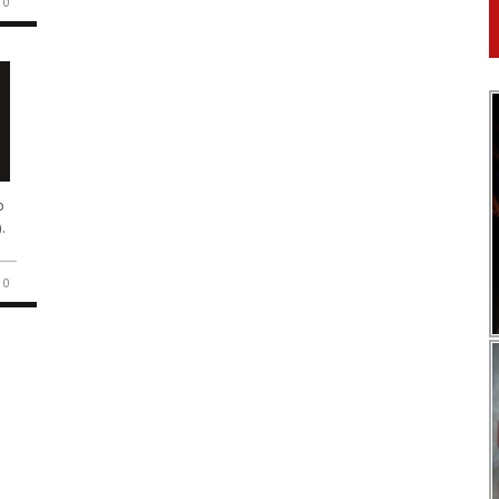
0
o
.
0