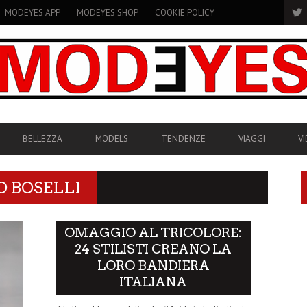
MODEYES APP
MODEYES SHOP
COOKIE POLICY
BELLEZZA
MODELS
TENDENZE
VIAGGI
V
O BOSELLI
OMAGGIO AL TRICOLORE:
24 STILISTI CREANO LA
LORO BANDIERA
ITALIANA