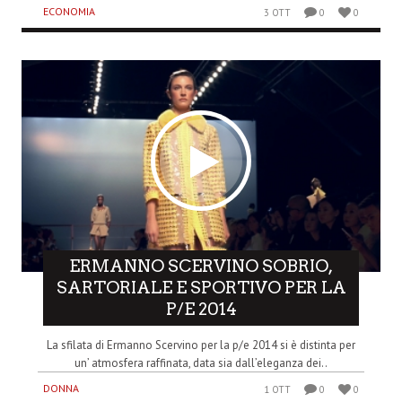
ECONOMIA
3 OTT
0
0
ERMANNO SCERVINO SOBRIO,
SARTORIALE E SPORTIVO PER LA
P/E 2014
La sfilata di Ermanno Scervino per la p/e 2014 si è distinta per
un’ atmosfera raffinata, data sia dall’eleganza dei..
DONNA
1 OTT
0
0