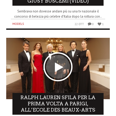
GIUSY BUSCEMI (VIDEO)
Sembrava non dovesse andare più su una tv nazionale il
concorso di belezza più celebre d’Italia dopo la rottura con..
MODELS
22 OTT
0
1
RALPH LAUREN SFILA PER LA
PRIMA VOLTA A PARIGI,
ALL’ECOLE DES BEAUX-ARTS