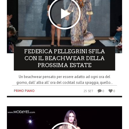
FEDERICA PELLEGRINI SFILA
CON IL BEACHWEAR DELLA
PROSSIMA ESTATE
Un beachwear pensato per essere adatto ad ogni ora del
giorno, dall’ alba all’ ora del cocktail sulla spiaggia, quello..
PRIMO PIANO
25 SET
0
0