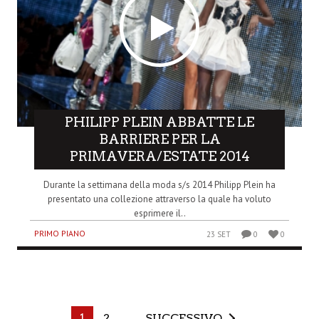
PHILIPP PLEIN ABBATTE LE
BARRIERE PER LA
PRIMAVERA/ESTATE 2014
Durante la settimana della moda s/s 2014 Philipp Plein ha
presentato una collezione attraverso la quale ha voluto
esprimere il..
PRIMO PIANO
23 SET
0
0
1
2
SUCCESSIVO