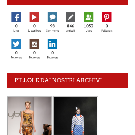
0
0
98
846
1053
0
Likes
Subscribers
Comments
Articoli
Users
Followers
0
0
0
Followers
Followers
Followers
PILLOLE DAI NOSTRI ARCHIVI