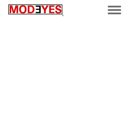
BYBLOS: sfila la donna sospesa tra la
purezza del cigno e la furbizia della
predatrice (VIDEO)
DAVIDE G. PORRO
on 02/03/2011 at 20:35