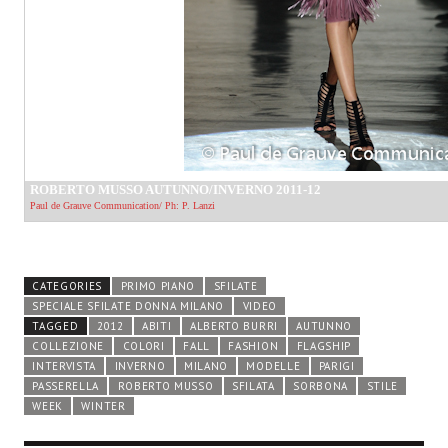
CATEGORIES
PRIMO PIANO
SFILATE
SPECIALE SFILATE DONNA MILANO
VIDEO
TAGGED
2012
ABITI
ALBERTO BURRI
AUTUNNO
COLLEZIONE
COLORI
FALL
FASHION
FLAGSHIP
INTERVISTA
INVERNO
MILANO
MODELLE
PARIGI
PASSERELLA
ROBERTO MUSSO
SFILATA
SORBONA
STILE
WEEK
WINTER