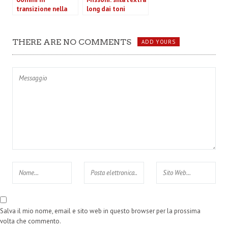
transizione nella
long dai toni
collezione autunno
pastello
inverno 2013-2014
di Ermenegildo
THERE ARE NO COMMENTS
ADD YOURS
Zegna (VIDEO)
Salva il mio nome, email e sito web in questo browser per la prossima
volta che commento.