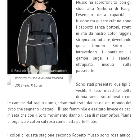
Musso ha approfondito con gli
studi alla Sorbona di Parigi.
L’esempio della capacità di
fusione tra queste culture sono
i cappotti senza bottoni, stretti
in vita da nastro color ruggine
stropicciato ad arte, diventando
quasi kimono. Sotto si
intravedono i pantaloni a
gamba larga e i sandali
ultrapiatti, insoliti sulle
passerelle.
Roberto Musso Autunno Inverno
Sono stati presentati due tipi di
2012 - ph: P. Lanzi
vestiti. Il lato maschile della
donna viene sottolineato con
le camicie dal taglio uomo, sdrammatizzate dai colori del mondo del
circo che segnano i dettagli. Il lato femminile è esaltato invece da capi
in seta che con il loro movimento danno l’idea di metamorfosi. Piume
di organza e colori sul rosa carne nella parte finale.
I colori di questa stagione secondo Roberto Musso sono rosa antico,