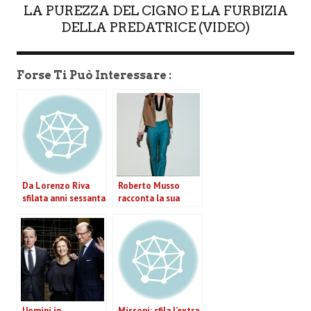
LA PUREZZA DEL CIGNO E LA FURBIZIA
DELLA PREDATRICE (VIDEO)
Forse Ti Può Interessare :
Da Lorenzo Riva
Roberto Musso
sfilata anni sessanta
racconta la sua
per un’eleganza
collezione per il
intramontabile
prossimo inverno
2013 (VIDEO)
Uomini in
Missoni: sfila l’extra