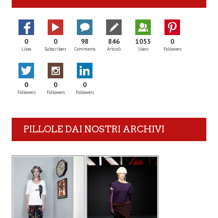
0
0
98
846
1053
0
Likes
Subscribers
Comments
Articoli
Users
Followers
0
0
0
Followers
Followers
Followers
PILLOLE DAI NOSTRI ARCHIVI