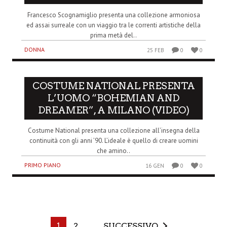
Francesco Scognamiglio presenta una collezione armoniosa
ed assai surreale con un viaggio tra le correnti artistiche della
prima metà del..
DONNA
25 FEB
0
0
COSTUME NATIONAL PRESENTA
L’UOMO “BOHEMIAN AND
DREAMER”, A MILANO (VIDEO)
Costume National presenta una collezione all’insegna della
continuità con gli anni ’90. L’ideale è quello di creare uomini
che amino..
PRIMO PIANO
16 GEN
0
0
1
2
SUCCESSIVO