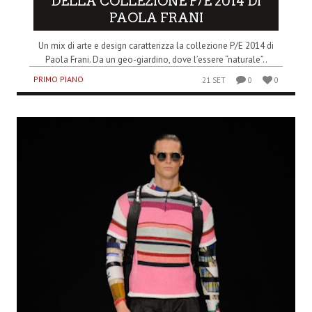
DELLA COLLEZIONE P/E 2014 DI
PAOLA FRANI
Un mix di arte e design caratterizza la collezione P/E 2014 di
Paola Frani. Da un geo-giardino, dove l’essere “naturale”..
PRIMO PIANO
21 SET
0
0