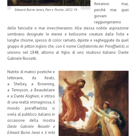
finiranno mai,
perché mai quei
Edward Burne Jones, Pan e Psiche, 1872-74
giovani
raggiungeranno
delle fanciulle e mai invecchieranno. Alla stessa nobile aspirazione
sembrano designate le eteree e bellissime creature dalle folte e
lunghe chiome, spesso di color ramato, dipinte e vagheggiate da quel
gruppo di pittori inglesi che, con il nome
Confraternita dei Preraffaelliti
, si
unirono nel 1848, attorno al figlio di uno studioso italiano: Dante
Gabriele Rossetti.
Nutrito di matrici poetiche e
letterarie, da Keats,
a Shelley, a Browning,
a Tennyson, a Beaudelaire
e a Dante Alighieri, e intriso
di una realtà immaginosa, il
mondo preraffaellita si
svela al pubblico italiano in
occasione della mostra
Dante Gabriele Rossetti e
Edward Burne Jones e il mito