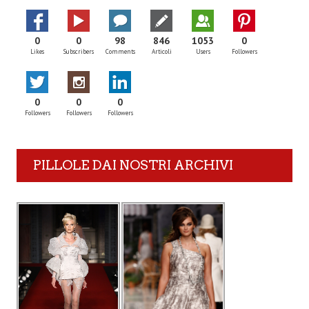
0
0
98
846
1053
0
Likes
Subscribers
Comments
Articoli
Users
Followers
0
0
0
Followers
Followers
Followers
PILLOLE DAI NOSTRI ARCHIVI