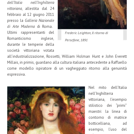
dell’Italia nell’Inghilterra
vittoriana
, allestita dal 24
febbraio al 12 giugno 2011
presso la
Galleria
Nazionale
di Arte Moderna
di Roma.
Ultimi rappresentanti del
Frederic Leighton, Il ritorno di
Romanticismo inglese,
Persefone, 1891
durante le temperie della
società vittoriana votata
all’industrializzazione, Rossetti, William Holman Hunt e John Everett
Millais, in primis, guardano alla cultura italiana antecedente a Raffaello
come modello ispiratore di un vagheggiato ritorno alla genuinità
espressiva.
Nel mito dell’Italia
nell’Inghilterra
vittoriana, l’esempio
stilistico dei “primi”
maestri: la linea di
contorno di matrice
botticelliana, ad
esempio, l’uso del