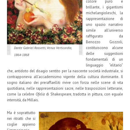
colore puro e
brillante, i gigantismi
michelangioleschi, la
rappresentazione di
uno spazio narrativo
simile all’universo
raffigurato da
Benozzo Gozzoli,
costituiscono alcune
Dante Gabriel Rossetti, Venus Verticordia,
delle suggestioni
1864-1868
fondamentali di un
linguaggio “elitario”
che, antidoto del disagio sentito per la nascente società industriale, si
contrapponeva all’accademismo vigente della cultura dominante. Il
sogno italiano dei preraffaelliti rivive con forza nelle scene di vita
quotidiana, nelle rappresentazioni sacre, nelle trasposizioni letterarie,
come la celebre
Ofelia
di Shakespeare, tradotta in pittura, con eguale
intensità, da Millais.
Ma è soprattutto
nei ritratti che si
coglie appieno