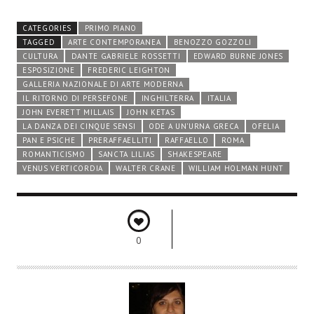
CATEGORIES
PRIMO PIANO
TAGGED
ARTE CONTEMPORANEA
BENOZZO GOZZOLI
CULTURA
DANTE GABRIELE ROSSETTI
EDWARD BURNE JONES
ESPOSIZIONE
FREDERIC LEIGHTON
GALLERIA NAZIONALE DI ARTE MODERNA
IL RITORNO DI PERSEFONE
INGHILTERRA
ITALIA
JOHN EVERETT MILLAIS
JOHN KETAS
LA DANZA DEI CINQUE SENSI
ODE A UN'URNA GRECA
OFELIA
PAN E PSICHE
PRERAFFAELLITI
RAFFAELLO
ROMA
ROMANTICISMO
SANCTA LILIAS
SHAKESPEARE
VENUS VERTICORDIA
WALTER CRANE
WILLIAM HOLMAN HUNT
0