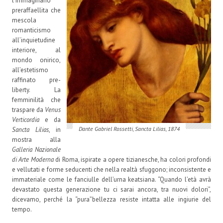
l’immaginario
preraffaellita che
mescola
romanticismo
all’inquietudine
interiore, al
mondo onirico,
all’estetismo
raffinato pre-
liberty. La
femminilità che
traspare da
Venus
Verticordia
e da
Dante Gabriel Rossetti, Sancta Lilias, 1874
Sancta
Lilias
, in
mostra alla
Galleria Nazionale
di Arte Moderna
di Roma, ispirate a opere tizianesche, ha colori profondi
e vellutati e forme seducenti che nella realtà sfuggono; inconsistente e
immateriale come le fanciulle dell’urna keatsiana. “Quando l’età avrà
devastato questa generazione tu ci sarai ancora, tra nuovi dolori”,
dicevamo, perché la “pura”bellezza resiste intatta alle ingiurie del
tempo.