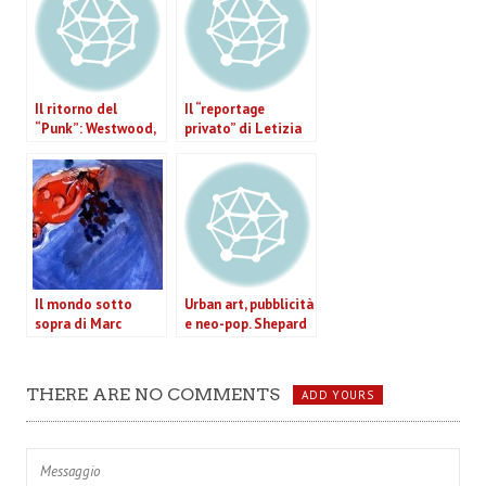
Il ritorno del
Il “reportage
“Punk”: Westwood,
privato” di Letizia
McLaren, Sex
Battaglia in mostra
Pistols e molti altri
a Roma
in mostra a Roma
Il mondo sotto
Urban art, pubblicità
sopra di Marc
e neo-pop. Shepard
Chagall a Roma
Fairey in mostra a
Roma
THERE ARE NO COMMENTS
ADD YOURS