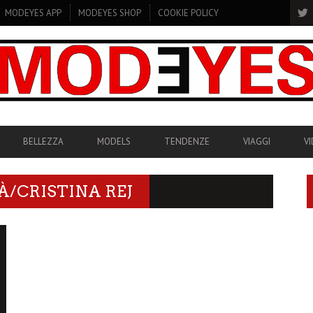
MODEYES APP
MODEYES SHOP
COOKIE POLICY
BELLEZZA
MODELS
TENDENZE
VIAGGI
V
À/CRISTINA REJ