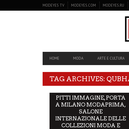
SECONDARY
MODEYES TV
MODEYES.COM
MODEYES.RU
NAVIGATION
PRIMARY
HOME
MODA
ARTE E CULTURA
NAVIGATION
TAG ARCHIVES: QUBH
PITTI IMMAGINE, PORTA
A MILANO MODAPRIMA,
SALONE
INTERNAZIONALE DELLE
COLLEZIONI MODA E