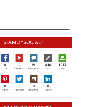
SIAMO “SOCIAL”
0
0
98
846
1053
Likes
Subscribers
Comments
Articoli
Users
0
0
0
0
Followers
Followers
Followers
Followers