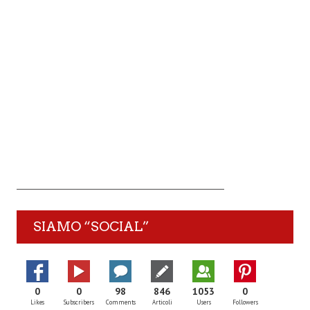
SIAMO “SOCIAL”
0
0
98
846
1053
0
Likes
Subscribers
Comments
Articoli
Users
Followers