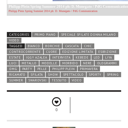
CATEGORIES
PRIMO PIANO
SPECIALE SFILATE DONNA MILANO
VIDEO
TAGGED
BIANCO
BORCHIE
CASCATA
CHIC
CONTROCORRENTE
CUORE
EDIZIONE LIMITATA
ESIBIZIONE
ESTATE
IGGY AZALEA
INTERVISTA
KEBEDE
LED
LIYA
LUCI
METALLO
MODELLE
MORBIDO
NERE
OLOGRAMMI
OMG
PARTY
PELLE
PHILIPP PLEIN
PRIMAVERA
RICAMATO
SFILATA
SHOW
SPETTACOLO
SPORTY
SPRING
SUMMER
SWAROVSKI
TESSUTO
VIDEO
0