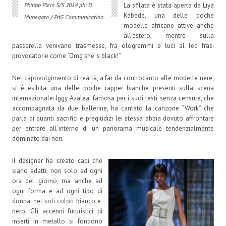
La sfilata è stata aperta da Liya
Philipp Plein S/S 2014 ph: D.
Kebede, una delle poche
Munegato / PdG Communication
modelle africane attive anche
all’estero, mentre sulla
passerella venivano trasmesse, fra ologrammi e luci al led frasi
provocatorie come “Omg she’ s black!”
Nel capovolgimento di realtà, a far da controcanto alle modelle nere,
si è esibita una delle poche rapper bianche presenti sulla scena
internazionale: Iggy Azalea, famosa per i suoi testi senza censure, che
accompagnata da due ballerine, ha cantato la canzone “Work” che
parla di quanti sacrifici e pregiudizi lei stessa abbia dovuto affrontare
per entrare all’interno di un panorama musicale tendenzialmente
dominato dai neri.
Il designer ha creato capi che
siano adatti, non solo ad ogni
ora del giorno, ma anche ad
ogni forma e ad ogni tipo di
donna, nei soli colori bianco e
nero. Gli accenni futuristici di
inserti in metallo si fondono