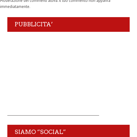
Moderazione dei commenti attiva. Il tuo commento non apparirà
immediatamente.
PUBBLICITA’
SIAMO “SOCIAL”