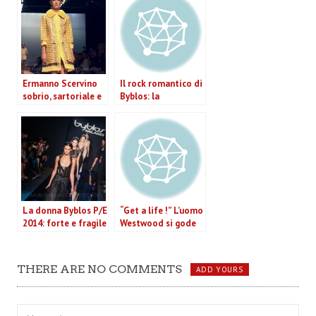
Ermanno Scervino
Il rock romantico di
sobrio, sartoriale e
Byblos: la
sportivo per la p/e
collezione A/I 2013-
2014
14 tra Kate e Ofelia
(VIDEO)
La donna Byblos P/E
“Get a life !” L’uomo
2014: forte e fragile
Westwood si gode
come una farfalla
la vita in modo
ecologico. Il video
della sfilata.
THERE ARE NO COMMENTS
ADD YOURS