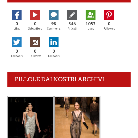
0
0
98
846
1053
0
Likes
Subscribers
Comments
Articoli
Users
Followers
0
0
0
Followers
Followers
Followers
PILLOLE DAI NOSTRI ARCHIVI