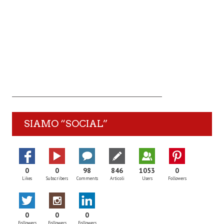
SIAMO “SOCIAL”
0
0
98
846
1053
0
Likes
Subscribers
Comments
Articoli
Users
Followers
0
0
0
Followers
Followers
Followers