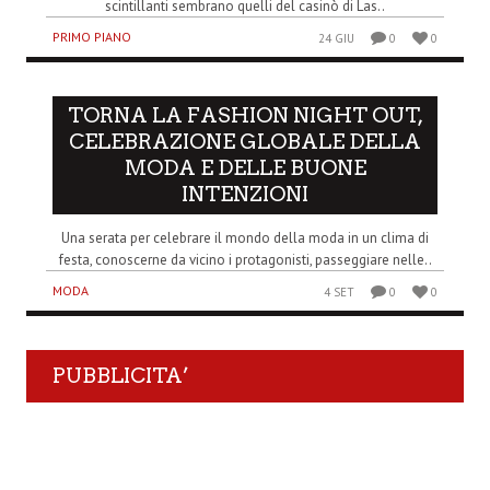
scintillanti sembrano quelli del casinò di Las..
PRIMO PIANO
24 GIU
0
0
TORNA LA FASHION NIGHT OUT,
CELEBRAZIONE GLOBALE DELLA
MODA E DELLE BUONE
INTENZIONI
Una serata per celebrare il mondo della moda in un clima di
festa, conoscerne da vicino i protagonisti, passeggiare nelle..
MODA
4 SET
0
0
PUBBLICITA’