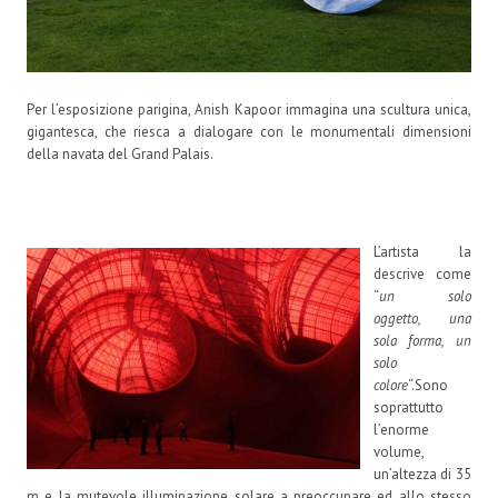
Per l’esposizione parigina, Anish Kapoor immagina una scultura unica,
gigantesca, che riesca a dialogare con le monumentali dimensioni
della navata del Grand Palais.
L’artista la
descrive come
“
un solo
oggetto, una
sola forma, un
solo
co
lore
“.Sono
soprattutto
l’enorme
volume,
un’altezza di 35
m e la mutevole illuminazione solare a preoccupare ed allo stesso