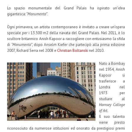
Lo spazio monumentale del Grand Palais ha ispirato un’idea
gigantesca:
“Monumenta”
.
Ogni primavera, un artista contemporaneo è invitato a creare un’opera
speciale per i 13.500 m2 della navata del Grand Palais. Nel 2011, è lo
scultore britannico Anish Kapoor a raccogliere con entusiasmo la sfida
di
“Monumenta”
, dopo Anselm Kiefer che partecipò alla prima edizione
2007, Richard Serra nel 2008 e
Christian Boltanski
nel 2010.
Nato a Bombay
nel 1954, Anish
Kapoor si
trasferisce a
Londra nel
1973 per
studiare al
Hornsey College
of Art
.
Il suo talento
viene presto
riconosciuto da numerose istituzioni ed onorato da prestigiosi premi