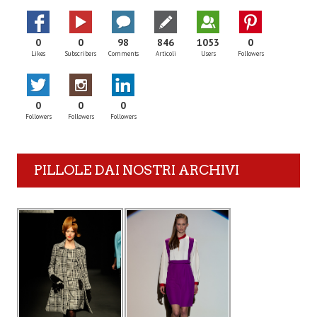
0
0
98
846
1053
0
Likes
Subscribers
Comments
Articoli
Users
Followers
0
0
0
Followers
Followers
Followers
PILLOLE DAI NOSTRI ARCHIVI