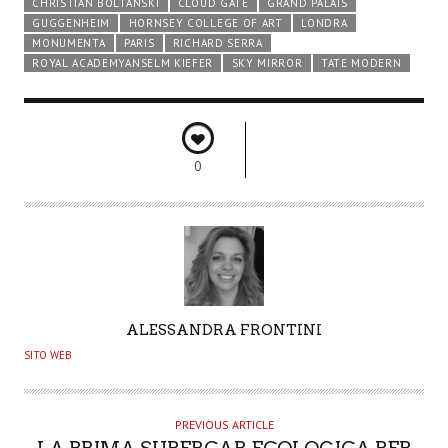
CHRISTIAN BOLTANSKI
CLOUD GATE
GRAND PALAIS
GUGGENHEIM
HORNSEY COLLEGE OF ART
LONDRA
MONUMENTA
PARIS
RICHARD SERRA
ROYAL ACADEMYANSELM KIEFER
SKY MIRROR
TATE MODERN
0
A
ALESSANDRA FRONTINI
U
SITO WEB
T
H
O
PREVIOUS ARTICLE