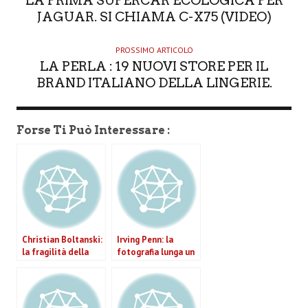
LA PRIMA SUPERCAR ECOLOGICA PER
R
JAGUAR. SI CHIAMA C-X75 (VIDEO)
PROSSIMO ARTICOLO
LA PERLA : 19 NUOVI STORE PER IL
BRAND ITALIANO DELLA LINGERIE.
Forse Ti Può Interessare :
Christian Boltanski:
Irving Penn: la
la fragilità della
fotografia lunga un
memoria in mostra
secolo
a Roma