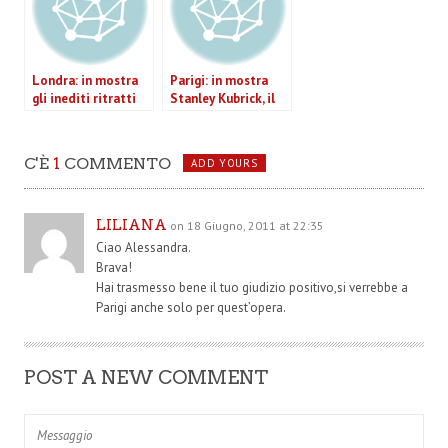
Londra: in mostra
Parigi: in mostra
gli inediti ritratti
Stanley Kubrick, il
fotografici di Hoppé
maestro dello
e Ida Kar
sguardo
C'È
1
COMMENTO
ADD YOURS
LILIANA
on 18 Giugno, 2011 at 22:35
Ciao Alessandra.
Brava!
Hai trasmesso bene il tuo giudizio positivo,si verrebbe a
Parigi anche solo per quest’opera.
POST A NEW COMMENT