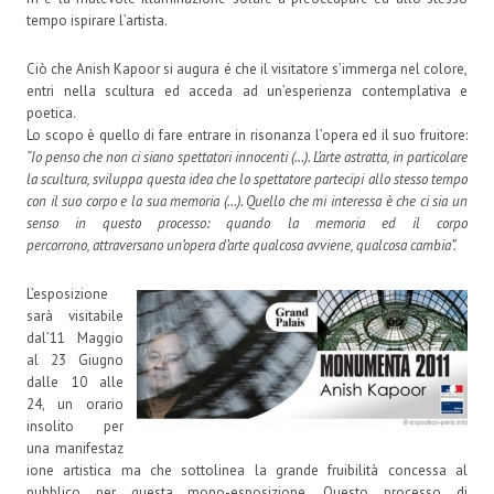
tempo ispirare l’artista.
Ciò che Anish Kapoor si augura é che il visitatore s’immerga nel colore,
entri nella scultura ed acceda ad un’esperienza contemplativa e
poetica.
Lo scopo è quello di fare entrare in risonanza l’opera ed il suo fruitore:
“Io penso che non ci siano spettatori innocenti (…). L’arte astratta, in particolare
la scultura, sviluppa questa idea che lo spettatore partecipi allo stesso tempo
con il suo corpo e la sua memoria (…). Quello che mi interessa è che ci sia un
senso in questo processo: quando la
memoria ed il corpo
percorrono, attraversano un’opera d’arte qualcosa avviene, qualcosa cambia”.
L’esposizione
sarà visitabile
dal’11 Maggio
al 23 Giugno
dalle 10 alle
24, un orario
insolito per
una manifestaz
ione artistica ma che sottolinea la grande fruibilità concessa al
pubblico per questa mono-esposizione. Questo processo di