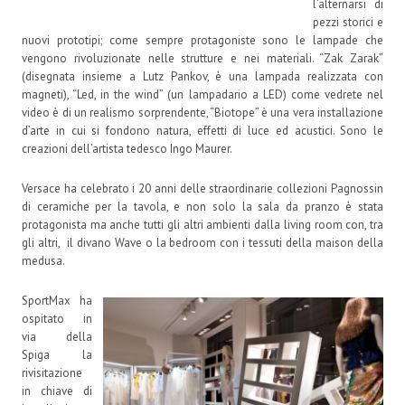
l’alternarsi di
pezzi storici e
nuovi prototipi; come sempre protagoniste sono le lampade che
vengono rivoluzionate nelle strutture e nei materiali. “Zak Zarak”
(disegnata insieme a Lutz Pankov, è una lampada realizzata con
magneti), “Led, in the wind” (un lampadario a LED) come vedrete nel
video è di un realismo sorprendente, “Biotope” è una vera installazione
d’arte in cui si fondono natura, effetti di luce ed acustici. Sono le
creazioni dell’artista tedesco Ingo Maurer.
Versace ha celebrato i 20 anni delle straordinarie collezioni Pagnossin
di ceramiche per la tavola, e non solo la sala da pranzo è stata
protagonista ma anche tutti gli altri ambienti dalla living room con, tra
gli altri, il divano Wave o la bedroom con i tessuti della maison della
medusa.
SportMax ha
ospitato in
via della
Spiga la
rivisitazione
in chiave di