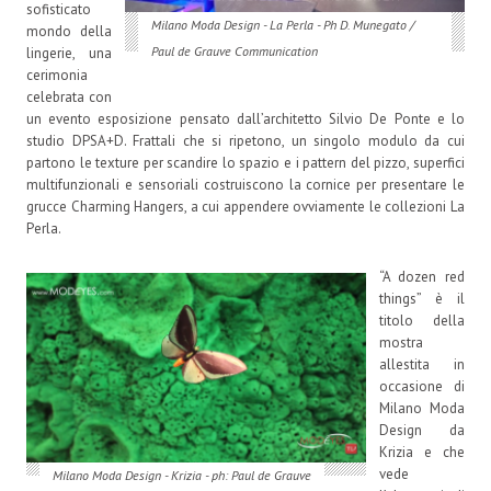
sofisticato
Milano Moda Design - La Perla - Ph D. Munegato /
mondo della
Paul de Grauve Communication
lingerie, una
cerimonia
celebrata con
un evento esposizione pensato dall’architetto Silvio De Ponte e lo
studio DPSA+D. Frattali che si ripetono, un singolo modulo da cui
partono le texture per scandire lo spazio e i pattern del pizzo, superfici
multifunzionali e sensoriali costruiscono la cornice per presentare le
grucce Charming Hangers, a cui appendere ovviamente le collezioni La
Perla.
“A dozen red
things” è il
titolo della
mostra
allestita in
occasione di
Milano Moda
Design da
Krizia e che
vede
Milano Moda Design - Krizia - ph: Paul de Grauve