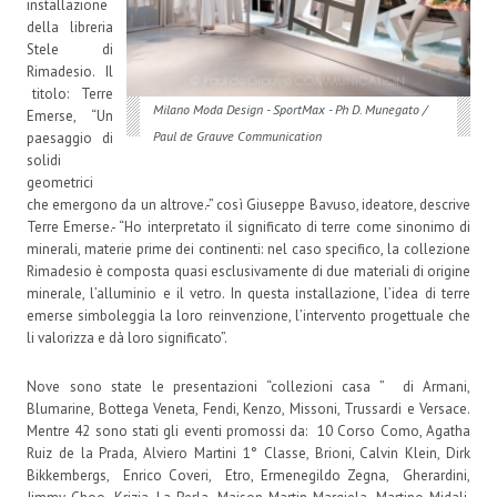
installazione
della libreria
Stele di
Rimadesio. Il
titolo: Terre
Milano Moda Design - SportMax - Ph D. Munegato /
Emerse, “Un
Paul de Grauve Communication
paesaggio di
solidi
geometrici
che emergono da un altrove.-” così Giuseppe Bavuso, ideatore, descrive
Terre Emerse.- “Ho interpretato il significato di terre come sinonimo di
minerali, materie prime dei continenti: nel caso specifico, la collezione
Rimadesio è composta quasi esclusivamente di due materiali di origine
minerale, l’alluminio e il vetro. In questa installazione, l’idea di terre
emerse simboleggia la loro reinvenzione, l’intervento progettuale che
li valorizza e dà loro significato”.
Nove sono state le presentazioni “collezioni casa ” di Armani,
Blumarine, Bottega Veneta, Fendi, Kenzo, Missoni, Trussardi e Versace.
Mentre 42 sono stati gli eventi promossi da: 10 Corso Como, Agatha
Ruiz de la Prada, Alviero Martini 1° Classe, Brioni, Calvin Klein, Dirk
Bikkembergs, Enrico Coveri, Etro, Ermenegildo Zegna, Gherardini,