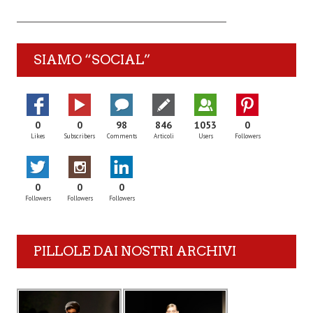
SIAMO “SOCIAL”
0
0
98
846
1053
0
Likes
Subscribers
Comments
Articoli
Users
Followers
0
0
0
Followers
Followers
Followers
PILLOLE DAI NOSTRI ARCHIVI