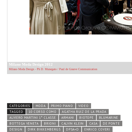
CATEGORIES
MODA
PRIMO PIANO
VIDEO
TAGGED
10 CORSO COMO
AGATHA RUIZ DE LA PRADA
ALVIERO MARTINI 1° CLASSE
ARMANI
BIOTOPE
BLUMARINE
BOTTEGA VENETA
BRIONI
CALVIN KLEIN
CASA
DE PONTE
DESIGN
DIRK BIKKEMBERGS
DPSA+D
ENRICO COVERI