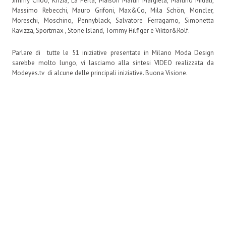
Jimmy Choo, Krizia, La Perla, Maison Martin Margiela, Martino Midali,
Massimo Rebecchi, Mauro Grifoni, Max&Co, Mila Schön, Moncler,
Moreschi, Moschino, Pennyblack, Salvatore Ferragamo, Simonetta
Ravizza, Sportmax , Stone Island, Tommy Hilfiger e Viktor&Rolf.
Parlare di tutte le 51 iniziative presentate in Milano Moda Design
sarebbe molto lungo, vi lasciamo alla sintesi VIDEO realizzata da
Modeyes.tv di alcune delle principali iniziative. Buona Visione.