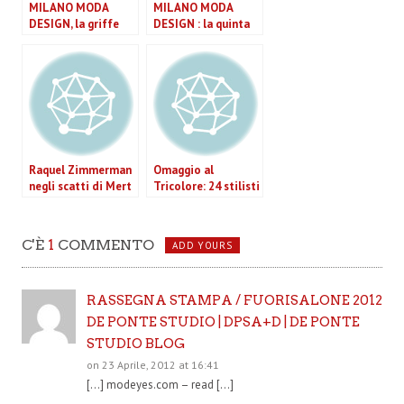
MILANO MODA
MILANO MODA
DESIGN, la griffe
DESIGN : la quinta
incontra il design.
edizione per
valorizzare griffe e
design
Raquel Zimmerman
Omaggio al
negli scatti di Mert
Tricolore: 24 stilisti
& Marcus per Gucci
creano la loro
bandiera italiana
C'È
1
COMMENTO
ADD YOURS
RASSEGNA STAMPA / FUORISALONE 2012
DE PONTE STUDIO | DPSA+D | DE PONTE
STUDIO BLOG
on 23 Aprile, 2012 at 16:41
[…] modeyes.com – read […]