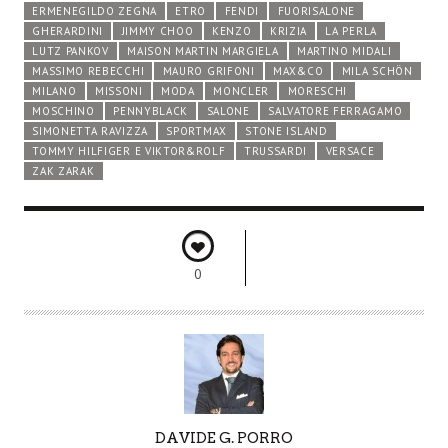
ERMENEGILDO ZEGNA
ETRO
FENDI
FUORISALONE
GHERARDINI
JIMMY CHOO
KENZO
KRIZIA
LA PERLA
LUTZ PANKOV
MAISON MARTIN MARGIELA
MARTINO MIDALI
MASSIMO REBECCHI
MAURO GRIFONI
MAX&CO
MILA SCHÖN
MILANO
MISSONI
MODA
MONCLER
MORESCHI
MOSCHINO
PENNYBLACK
SALONE
SALVATORE FERRAGAMO
SIMONETTA RAVIZZA
SPORTMAX
STONE ISLAND
TOMMY HILFIGER E VIKTOR&ROLF
TRUSSARDI
VERSACE
ZAK ZARAK
0
A
DAVIDE G. PORRO