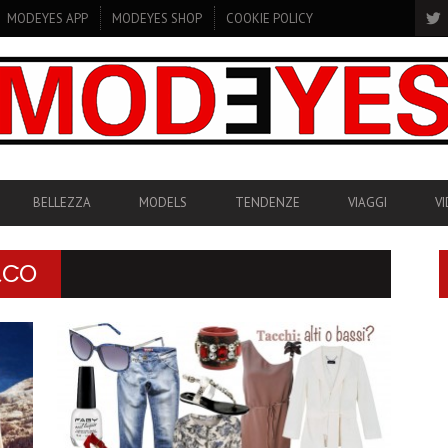
MODEYES APP
MODEYES SHOP
COOKIE POLICY
BELLEZZA
MODELS
TENDENZE
VIAGGI
V
&CO