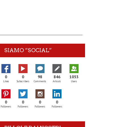
SIAMO “SOCIAL”
0
0
98
846
1053
Likes
Subscribers
Comments
Articoli
Users
0
0
0
0
Followers
Followers
Followers
Followers