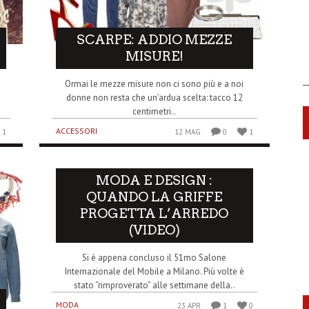
SCARPE: ADDIO MEZZE
MISURE!
Ormai le mezze misure non ci sono più e a noi
donne non resta che un’ardua scelta: tacco 12
centimetri..
ACCESSORI
1
12 MAG
0
1
MODA E DESIGN :
QUANDO LA GRIFFE
PROGETTA L’ARREDO
(VIDEO)
Si è appena concluso il 51mo Salone
Internazionale del Mobile a Milano. Più volte è
stato “rimproverato” alle settimane della..
MODA
23 APR
1
0