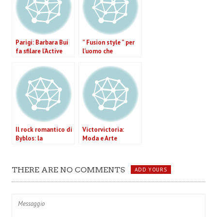
Parigi: Barbara Bui
” Fusion style ” per
fa sfilare l’Active
l’uomo che
Wear
Corneliani presenta
a Milano con la
collezione A/I 2013-
14 (VIDEO)
Il rock romantico di
Victorvictoria:
Byblos: la
Moda e Arte
collezione A/I 2013-
14 tra Kate e Ofelia
(VIDEO)
THERE ARE NO COMMENTS
ADD YOURS