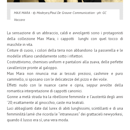
MAX MARA - © Modeyes/Paul De Grauve Communication - ph: GC
Vaccaro
La sensazione di un abbraccio, caldi e avvolgenti sono i protagonisti
della collezione Max Mara, i cappotti lunghi con quel tocco di
maschile in vita.
Cinture di cuoio, i colori della terra non abbandono la passerella e le
modelle sfilano candidamente sotto i riflettori.
Costruttivismo, chemises uniform e pantaloni alla zuava, delle perfette
cavallerizze pronte al galoppo.
Max Mara non rinuncia mai ai tessuti preziosi, cashmire e puro
cammello, si sposano con le delicatezze del pizzo e dei voile.
Effetti nudo con le nuance carne e cipria, seppur avvolte della
romantica interpretazione di cappotti canonici.
Gonne a metà strada tra la ribellione femminile e l’austerità degli anni
’20; esattamente al ginocchio, caste ma teatrali.
Luci abbaglianti date dal lurex di abiti lunghissimi, scintillanti e di una
femminilità lamè che ricorda le “intraneuses” dei grattacieli newyorkesi,
quando il lusso era sì, una vera moda.