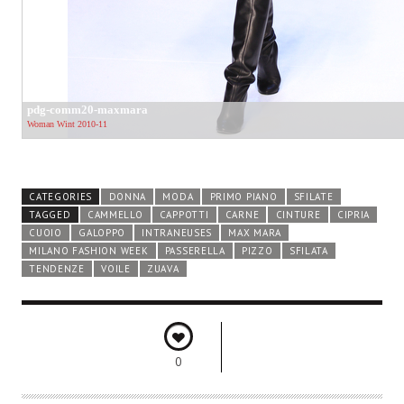
CATEGORIES
DONNA
MODA
PRIMO PIANO
SFILATE
TAGGED
CAMMELLO
CAPPOTTI
CARNE
CINTURE
CIPRIA
CUOIO
GALOPPO
INTRANEUSES
MAX MARA
MILANO FASHION WEEK
PASSERELLA
PIZZO
SFILATA
TENDENZE
VOILE
ZUAVA
0