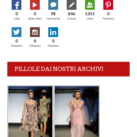
0
0
98
846
1053
0
Likes
Subscribers
Comments
Articoli
Users
Followers
0
0
0
Followers
Followers
Followers
PILLOLE DAI NOSTRI ARCHIVI