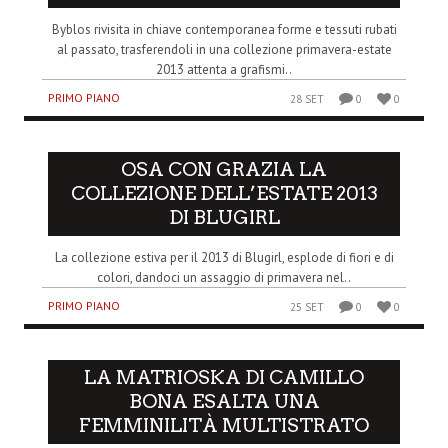
Byblos rivisita in chiave contemporanea forme e tessuti rubati
al passato, trasferendoli in una collezione primavera-estate
2013 attenta a grafismi..
PRIMO PIANO
28 SET
0
0
OSA CON GRAZIA LA
COLLEZIONE DELL’ESTATE 2013
DI BLUGIRL
La collezione estiva per il 2013 di Blugirl, esplode di fiori e di
colori, dandoci un assaggio di primavera nel..
PRIMO PIANO
25 SET
0
0
LA MATRIOSKA DI CAMILLO
BONA ESALTA UNA
FEMMINILITÀ MULTISTRATO