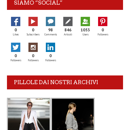
SIAMO “SOCIAL”
0
0
98
846
1053
0
Likes
Subscribers
Comments
Articoli
Users
Followers
0
0
0
Followers
Followers
Followers
PILLOLE DAI NOSTRI ARCHIVI