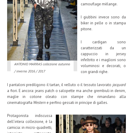
camouflage mèlange.
I giubbini invece sono da
biker in pelle o in stampa
pitone.
I cardigan sono
caratterizzati da un
cappuccio in jersey
infeltrito e i maglioni sono
ANTONIO MARRAS collezione autunno
voluminosi e decorati, o
/ inverno 2016 / 2017
con grandi righe.
I pantaloni prediligono il tartan, il velluto o il tessuto lavorato
jacquard
a fiori. E ancora: jeans patch o salopette ma anche grembiuli in denim,
maglie in cotone oleato con stampe che rimandano alla
cinematografia
Western
e perfino gessati in principe di galles.
Protagonista indiscussa
dell’intera collezione, è la
camicia: in micro-quadretti,