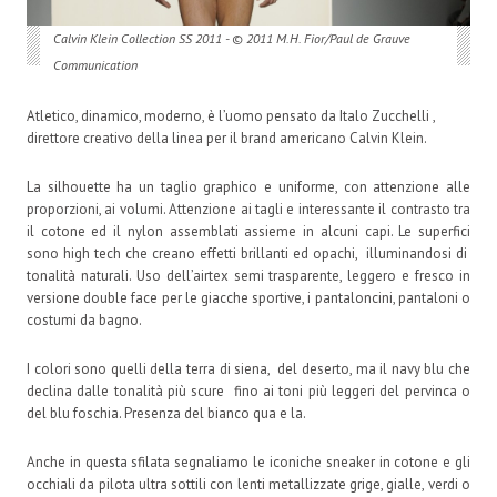
Calvin Klein Collection SS 2011 - © 2011 M.H. Fior/Paul de Grauve
Communication
Atletico, dinamico, moderno, è l’uomo pensato da Italo Zucchelli ,
direttore creativo della linea per il brand americano Calvin Klein.
La silhouette ha un taglio graphico e uniforme, con attenzione alle
proporzioni, ai volumi. Attenzione ai tagli e interessante il contrasto tra
il cotone ed il nylon assemblati assieme in alcuni capi. Le superfici
sono high tech che creano effetti brillanti ed opachi, illuminandosi di
tonalità naturali. Uso dell’airtex semi trasparente, leggero e fresco in
versione double face per le giacche sportive, i pantaloncini, pantaloni o
costumi da bagno.
I colori sono quelli della terra di siena, del deserto, ma il navy blu che
declina dalle tonalità più scure fino ai toni più leggeri del pervinca o
del blu foschia. Presenza del bianco qua e la.
Anche in questa sfilata segnaliamo le iconiche sneaker in cotone e gli
occhiali da pilota ultra sottili con lenti metallizzate grige, gialle, verdi o