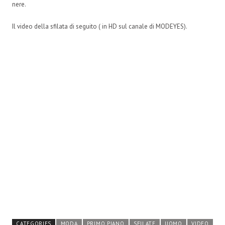
nere.
Il video della sfilata di seguito ( in HD sul canale di MODEYES).
CATEGORIES
MODA
PRIMO PIANO
SFILATE
UOMO
VIDEO