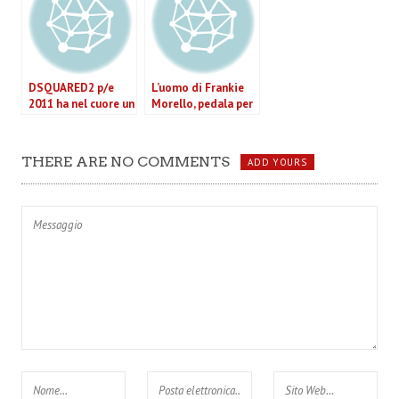
DSQUARED2 p/e
L’uomo di Frankie
2011 ha nel cuore un
Morello, pedala per
uomo gigolò.
le strade di New
York nell’estate
2012. (VIDEO)
THERE ARE NO COMMENTS
ADD YOURS