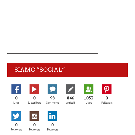
SIAMO “SOCIAL”
0
0
98
846
1053
0
Likes
Subscribers
Comments
Articoli
Users
Followers
0
0
0
Followers
Followers
Followers