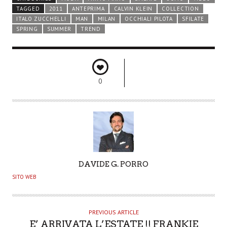
TAGGED
2011
ANTEPRIMA
CALVIN KLEIN
COLLECTION
ITALO ZUCCHELLI
MAN
MILAN
OCCHIALI PILOTA
SFILATE
SPRING
SUMMER
TREND
0
A
DAVIDE G. PORRO
U
SITO WEB
T
H
O
PREVIOUS ARTICLE
E’ ARRIVATA L’ESTATE !! FRANKIE
R