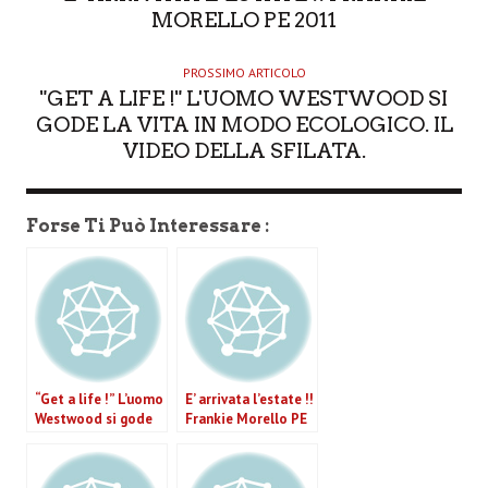
MORELLO PE 2011
PROSSIMO ARTICOLO
"GET A LIFE !" L'UOMO WESTWOOD SI
GODE LA VITA IN MODO ECOLOGICO. IL
VIDEO DELLA SFILATA.
Forse Ti Può Interessare :
“Get a life !” L’uomo
E’ arrivata l’estate !!
Westwood si gode
Frankie Morello PE
la vita in modo
2011
ecologico. Il video
della sfilata.