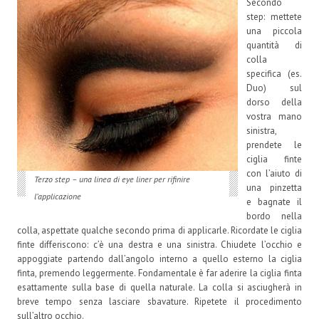
Secondo
step: mettete
una piccola
quantità di
colla
specifica (es.
Duo) sul
dorso della
vostra mano
sinistra,
prendete le
ciglia finte
con l’aiuto di
Terzo step – una linea di eye liner per rifinire
una pinzetta
l’applicazione
e bagnate il
bordo nella
colla, aspettate qualche secondo prima di applicarle. Ricordate le ciglia
finte differiscono: c’è una destra e una sinistra. Chiudete l’occhio e
appoggiate partendo dall’angolo interno a quello esterno la ciglia
finta, premendo leggermente. Fondamentale è far aderire la ciglia finta
esattamente sulla base di quella naturale. La colla si asciugherà in
breve tempo senza lasciare sbavature. Ripetete il procedimento
sull’altro occhio.