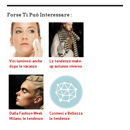
Forse Ti Può Interessare :
Visi luminosi anche
Le tendenze make-
dopo le vacanze
up autunno inverno
2010/11
Dalla Fashion Week
Cosmesi e Bellezza
Milano, le tendenze
le tendenze
Make Up per l’estate
presentate al
2011
Cosmoprof 2010