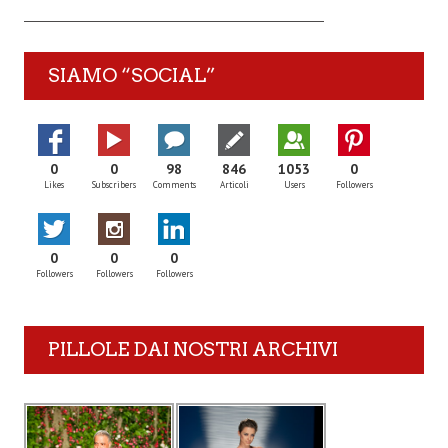
SIAMO “SOCIAL”
0
0
98
846
1053
0
Likes
Subscribers
Comments
Articoli
Users
Followers
0
0
0
Followers
Followers
Followers
PILLOLE DAI NOSTRI ARCHIVI