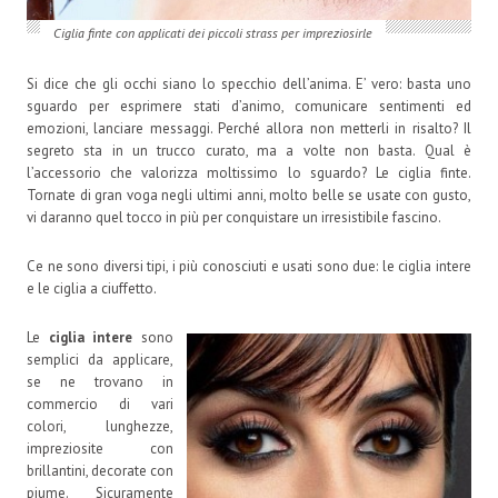
Ciglia finte con applicati dei piccoli strass per impreziosirle
Si dice che gli occhi siano lo specchio dell’anima. E’ vero: basta uno
sguardo per esprimere stati d’animo, comunicare sentimenti ed
emozioni, lanciare messaggi. Perché allora non metterli in risalto? Il
segreto sta in un trucco curato, ma a volte non basta. Qual è
l’accessorio che valorizza moltissimo lo sguardo? Le ciglia finte.
Tornate di gran voga negli ultimi anni, molto belle se usate con gusto,
vi daranno quel tocco in più per conquistare un irresistibile fascino.
Ce ne sono diversi tipi, i più conosciuti e usati sono due: le ciglia intere
e le ciglia a ciuffetto.
Le
ciglia intere
sono
semplici da applicare,
se ne trovano in
commercio di vari
colori, lunghezze,
impreziosite con
brillantini, decorate con
piume. Sicuramente