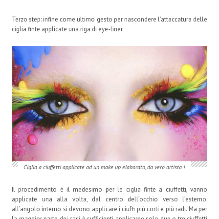
Terzo step: infine come ultimo gesto per nascondere l’attaccatura delle
ciglia finte applicate una riga di eye-liner.
Ciglia a ciuffetti applicate ad un make up elaborato, da vero artista !
Il procedimento è il medesimo per le ciglia finte a ciuffetti, vanno
applicate una alla volta, dal centro dell’occhio verso l’esterno;
all’angolo interno si devono applicare i ciuffi più corti e più radi. Ma per
la maggior parte dei casi è sufficienti applicarne solo due o tre ciuffetti