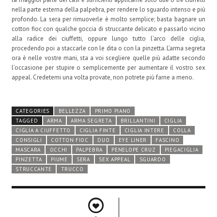
nella parte esterna della palpebra, per rendere lo sguardo intenso e più
profondo. La sera per rimuoverle è molto semplice; basta bagnare un
cotton fioc con qualche goccia di struccante delicato e passarlo vicino
alla radice dei ciuffetti, oppure lungo tutto l’arco delle ciglia,
procedendo poi a staccarle con le dita o con la pinzetta. L’arma segreta
ora è nelle vostre mani, sta a voi scegliere quelle più adatte secondo
l’occasione per stupire o semplicemente per aumentare il vostro sex
appeal. Credetemi una volta provate, non potrete più farne a meno.
CATEGORIES
BELLEZZA
PRIMO PIANO
TAGGED
ARMA
ARMA SEGRETA
BRILLANTINI
CIGLIA
CIGLIA A CIUFFETTO
CIGLIA FINTE
CIGLIA INTERE
COLLA
CONSIGLI
COTTON FIOC
DUO
EYE LINER
FASCINO
MASCARA
OCCHI
PALPEBRA
PENELOPE CRUZ
PIEGACIGLIA
PINZETTA
PIUME
SERA
SEX APPEAL
SGUARDO
STRUCCANTE
TRUCCO