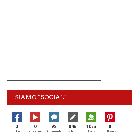
SIAMO “SOCIAL”
0
0
98
846
1053
0
Likes
Subscribers
Comments
Articoli
Users
Followers