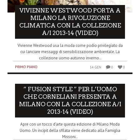
VIVIENNE WESTWOOD PORTA A
MILANO LA RIVOLUZIONE
CLIMATICA CON LA COLLEZIONE
A/I 2013-14 (VIDEO)
Vivienne Westwood usa la moda come podio privilegiato da
cui lanciare messaggi di sensibilizzazione ambientale. La
collezione uomo autunno inverno..
PRIMO PIANO
14 GEN
0
0
” FUSION STYLE ” PER L’UOMO
CHE CORNELIANI PRESENTA A
MILANO CON LA COLLEZIONE A/I
2013-14 (VIDEO)
Apre con un tocco d’arte questa edizione di Milano Moda
Uomo. Un incipit della sfilata viene dedicato alla Famiglia
Missoni..