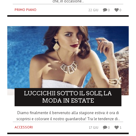
che, in occasione..
PRIMO PIANO
22 GIU
0
0
LUCCICHII SOTTO IL SOLE, LA
MODA IN ESTATE
Diamo finalmente il benvenuto alla stagione estiva: è ora di
scoprirsi e colorare il nostro guardaroba! Tra le tendenze di..
ACCESSORI
17 GIU
0
1