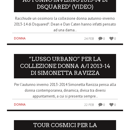
DSQUARED² (VIDEO)
Racchiude un ossimoro la collezione donna autunno-inverno
2013-14 di Dsquared². Dean e Dan Caten hanno infatti pensato
ad una dama..
DONNA
24 FEB
0
0
“LUSSO URBANO” PER LA
COLLEZIONE DONNA A/I 2013-14
DI SIMONETTA RAVIZZA
Per l’autunno inverno 2013-2014 Simonetta Ravizza pensa alla
donna contemporanea, dinamica, divisa tra diversi
appuntamenti, a cui si presenta sempre..
DONNA
22 FEB
0
0
TOUR COSMICI PER LA