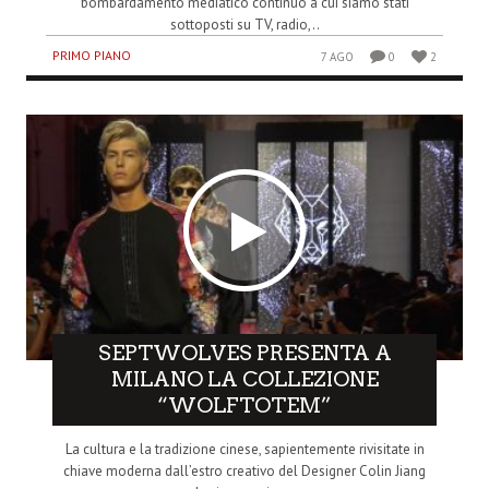
bombardamento mediatico continuo a cui siamo stati
sottoposti su TV, radio,..
PRIMO PIANO
7 AGO
0
2
SEPTWOLVES PRESENTA A
MILANO LA COLLEZIONE
“WOLFTOTEM”
La cultura e la tradizione cinese, sapientemente rivisitate in
chiave moderna dall’estro creativo del Designer Colin Jiang