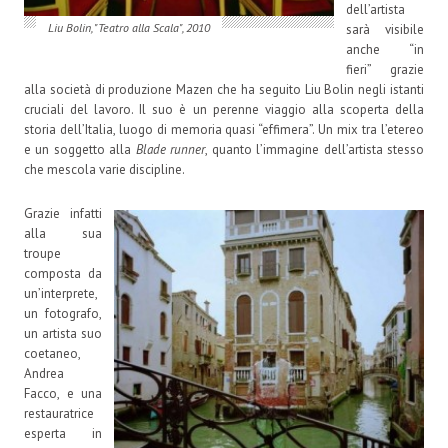
dell’artista
Liu Bolin, "Teatro alla Scala", 2010
sarà visibile
anche “in
fieri” grazie
alla società di produzione Mazen che ha seguito Liu Bolin negli istanti
cruciali del lavoro. Il suo è un perenne viaggio alla scoperta della
storia dell’Italia, luogo di memoria quasi “effimera”. Un mix tra l’etereo
e un soggetto alla
Blade runner
, quanto l’immagine dell’artista stesso
che mescola varie discipline.
Grazie infatti
alla sua
troupe
composta da
un’interprete,
un fotografo,
un artista suo
coetaneo,
Andrea
Facco, e una
restauratrice
esperta in