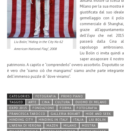
abitava. Inoltre la scelta di
Milano per la sua mostra è
giustificata dal suo ideale
gemellaggio con il polo
commerciale di Shanghai,
grazie all’appuntamento
dell’
Expo
che nel 2015
passerà dalla Cina al
Liu Bolin, "Hiding in the City No 62
capoluogo ambrosiano.
American National Flag", 2008
Liu Bolin ci invita quindi a
saper assaporare il nostro
patrimonio. A capirlo e “comprenderlo” ovvero assorbirlo. Dopotutto se
è vero che “siamo ciò che mangiamo” siamo anche parte integrante
dell’immenso puzzle di “dove viviamo”.
CATEGORIES
FOTOGRAFIA
PRIMO PIANO
TAGGED
ARTE
CINA
CULTURA
DUOMO DI MILANO
EXPO 2015
FONDAZIONE
FORMA
FOTOGRAFIA
FRANCESCA TAROCCO
GALLERIA BOXART
HIDE AND SEEK
HINDING CITY
HINDING IN ITALY
ITALIA
LIU BOLIN
L’ARENA DI VERONA
MAZEN
MILANO
MOSTRA