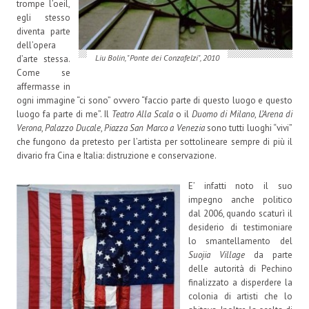
trompe l’oeil,
egli stesso
diventa parte
dell’opera
Liu Bolin, "Ponte dei Conzafelzi", 2010
d’arte stessa.
Come se
affermasse in
ogni immagine “ci sono” ovvero “faccio parte di questo luogo e questo
luogo fa parte di me”. Il
Teatro Alla Scala
o il
Duomo di Milano
,
L’Arena di
Verona
,
Palazzo Ducale
,
Piazza San Marco a Venezia
sono tutti luoghi “vivi”
che fungono da pretesto per l’artista per sottolineare sempre di più il
divario fra Cina e Italia: distruzione e conservazione.
E’ infatti noto il suo
impegno anche politico
dal 2006, quando scaturì il
desiderio di testimoniare
lo smantellamento del
Suojia Village
da parte
delle autorità di Pechino
finalizzato a disperdere la
colonia di artisti che lo