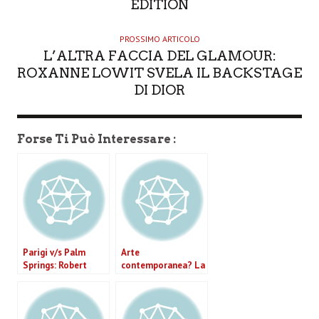
EDITION
PROSSIMO ARTICOLO
L’ALTRA FACCIA DEL GLAMOUR:
ROXANNE LOWIT SVELA IL BACKSTAGE
DI DIOR
Forse Ti Può Interessare :
Parigi v/s Palm
Arte
Springs: Robert
contemporanea? La
Doisneau in mostra
nuova visione cinese
al FORMA di Milano
in mostra a Torino