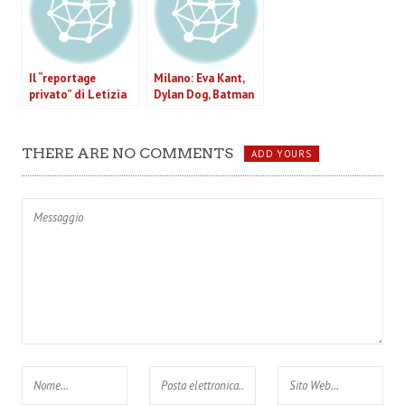
Il “reportage
Milano: Eva Kant,
privato” di Letizia
Dylan Dog, Batman
Battaglia in mostra
e gli altri fumetti ci
a Roma
raccontano la moda
THERE ARE NO COMMENTS
ADD YOURS