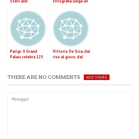
Stars and
fotografia lunga un
Celebrities in the
secolo
Italian Fifties” in
mostra a Roma
Parigi: Il Grand
Vittorio De Sica, dal
Palais celebra 125
riso al gioco, dal
anni di magnificenza
dramma all’ironia.
italiana
Una mostra celebra
l’uomo e l’artista.
THERE ARE NO COMMENTS
ADD YOURS