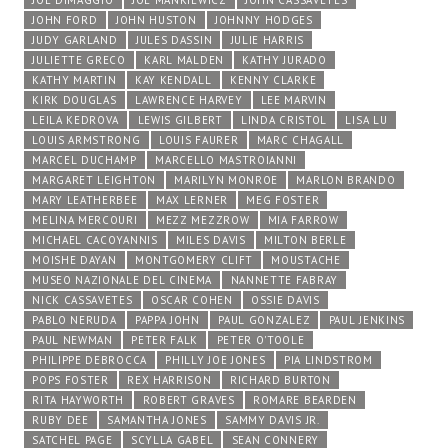
JOE DIMAGGIO
JOE MANKIEWICZ
JOHN CASSAVETES
JOHN FORD
JOHN HUSTON
JOHNNY HODGES
JUDY GARLAND
JULES DASSIN
JULIE HARRIS
JULIETTE GRECO
KARL MALDEN
KATHY JURADO
KATHY MARTIN
KAY KENDALL
KENNY CLARKE
KIRK DOUGLAS
LAWRENCE HARVEY
LEE MARVIN
LEILA KEDROVA
LEWIS GILBERT
LINDA CRISTOL
LISA LU
LOUIS ARMSTRONG
LOUIS FAURER
MARC CHAGALL
MARCEL DUCHAMP
MARCELLO MASTROIANNI
MARGARET LEIGHTON
MARILYN MONROE
MARLON BRANDO
MARY LEATHERBEE
MAX LERNER
MEG FOSTER
MELINA MERCOURI
MEZZ MEZZROW
MIA FARROW
MICHAEL CACOYANNIS
MILES DAVIS
MILTON BERLE
MOISHE DAYAN
MONTGOMERY CLIFT
MOUSTACHE
MUSEO NAZIONALE DEL CINEMA
NANNETTE FABRAY
NICK CASSAVETES
OSCAR COHEN
OSSIE DAVIS
PABLO NERUDA
PAPPA JOHN
PAUL GONZALEZ
PAUL JENKINS
PAUL NEWMAN
PETER FALK
PETER O'TOOLE
PHILIPPE DEBROCCA
PHILLY JOE JONES
PIA LINDSTROM
POPS FOSTER
REX HARRISON
RICHARD BURTON
RITA HAYWORTH
ROBERT GRAVES
ROMARE BEARDEN
RUBY DEE
SAMANTHA JONES
SAMMY DAVIS JR.
SATCHEL PAGE
SCYLLA GABEL
SEAN CONNERY