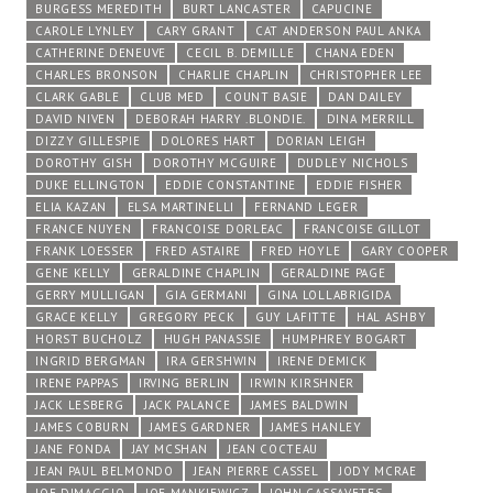
BURGESS MEREDITH
BURT LANCASTER
CAPUCINE
CAROLE LYNLEY
CARY GRANT
CAT ANDERSON PAUL ANKA
CATHERINE DENEUVE
CECIL B. DEMILLE
CHANA EDEN
CHARLES BRONSON
CHARLIE CHAPLIN
CHRISTOPHER LEE
CLARK GABLE
CLUB MED
COUNT BASIE
DAN DAILEY
DAVID NIVEN
DEBORAH HARRY .BLONDIE.
DINA MERRILL
DIZZY GILLESPIE
DOLORES HART
DORIAN LEIGH
DOROTHY GISH
DOROTHY MCGUIRE
DUDLEY NICHOLS
DUKE ELLINGTON
EDDIE CONSTANTINE
EDDIE FISHER
ELIA KAZAN
ELSA MARTINELLI
FERNAND LEGER
FRANCE NUYEN
FRANCOISE DORLEAC
FRANCOISE GILLOT
FRANK LOESSER
FRED ASTAIRE
FRED HOYLE
GARY COOPER
GENE KELLY
GERALDINE CHAPLIN
GERALDINE PAGE
GERRY MULLIGAN
GIA GERMANI
GINA LOLLABRIGIDA
GRACE KELLY
GREGORY PECK
GUY LAFITTE
HAL ASHBY
HORST BUCHOLZ
HUGH PANASSIE
HUMPHREY BOGART
INGRID BERGMAN
IRA GERSHWIN
IRENE DEMICK
IRENE PAPPAS
IRVING BERLIN
IRWIN KIRSHNER
JACK LESBERG
JACK PALANCE
JAMES BALDWIN
JAMES COBURN
JAMES GARDNER
JAMES HANLEY
JANE FONDA
JAY MCSHAN
JEAN COCTEAU
JEAN PAUL BELMONDO
JEAN PIERRE CASSEL
JODY MCRAE