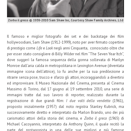
Zorba il greco © 1959-2010 Sam Shaw Inc, Courtesy Shaw Family Archives, Ltd
Il famoso e miglior fotografo dei set e dei backstage dei film
hollywoodiani, Sam Shaw (1912-1999), noto per aver firmato copertine
di prestigio come
Life
e
Look
negli anni Cinquanta, conosciuto oltre che
per esser stato consigliere di Billy Wilder nel film “The Seven Year Itch”,
dove suggerì la famosa sequenza della gonna sollevata di Marilyn
Monroe dall’aria calda in metropolitana in Lexington Avenue (diventata
immagine icona dell’attrice), lo fu anche per la sua predilezione a
ritrarre senza pose, trucco e sfarzo gli attori, incoraggiandoli a divertirsi
ed improvvisare. Il Museo Nazionale del Cinema, presenta al Cinema
Massimo di Torino, dal 17 giugno al 19 settembre 2010, una serie di
immagini tratte dal suo lavoro di reporter, realizzato durante la
registrazione di due grandi film:
I due volti della vendetta
(1961),
proposto inizialmente (1957) dal noto registra Stanley Kubrick, ma
successivamente diretto e interpretato da Marlon Brando, uno dei più
carismatici attori della storia del cinema, e
Zorba il greco
(1965) di
Michael Cacoyannis, interpretato da Anthony Quinn, il quale recitò la
parte del protagonista in una delle sue migliori e più famose