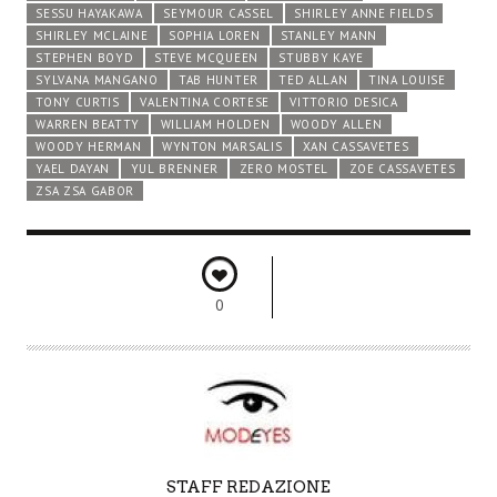
SESSU HAYAKAWA
SEYMOUR CASSEL
SHIRLEY ANNE FIELDS
SHIRLEY MCLAINE
SOPHIA LOREN
STANLEY MANN
STEPHEN BOYD
STEVE MCQUEEN
STUBBY KAYE
SYLVANA MANGANO
TAB HUNTER
TED ALLAN
TINA LOUISE
TONY CURTIS
VALENTINA CORTESE
VITTORIO DESICA
WARREN BEATTY
WILLIAM HOLDEN
WOODY ALLEN
WOODY HERMAN
WYNTON MARSALIS
XAN CASSAVETES
YAEL DAYAN
YUL BRENNER
ZERO MOSTEL
ZOE CASSAVETES
ZSA ZSA GABOR
0
A
STAFF REDAZIONE