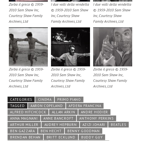
Zorba il greco © 1959-
I due volti della vendetta
I due volti della vendetta
2010 Sam Shaw Inc,
© 1959-2010 Sam Shaw
© 1959-2010 Sam Shaw
Courtesy Shaw Family
Inc, Courtesy Shaw
Inc, Courtesy Shaw
Archives, Ltd
Family Archives, Ltd
Family Archives, Ltd
Zorba il greco © 1959-
Zorba il greco © 1959-
Zorba il greco © 1959-
2010 Sam Shaw Inc,
2010 Sam Shaw Inc,
2010 Sam Shaw Inc,
Courtesy Shaw Family
Courtesy Shaw Family
Courtesy Shaw Family
Archives, Ltd
Archives, Ltd
Archives, Ltd
CATEGORIES
CINEMA
PRIMO PIANO
TAGGED
AARON COPELAND
AFDERA FRANCINA
ALFRED HITCHCOCK
ALLAN ARKIN
ANDRE HODIER
ANNA MAGNANI
ANNE BANCROFT
ANTHONY PERKINS
ARTHUR MILLER
AUDREY HEPBURN
AZIZI JOHARI
BEATLES
BEN GAZZARA
BEN HECHT
BENNY GOODMAN
BRENDAN BEHAN
BRITT ECKLUND
BUDDY GUY