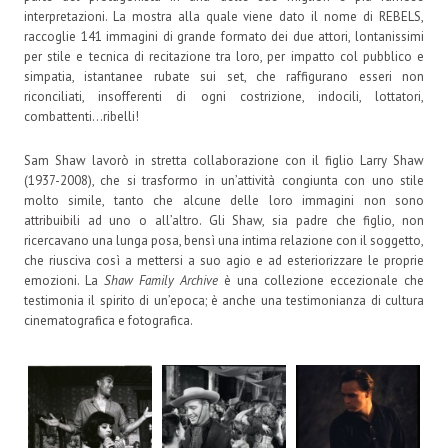
interpretazioni. La mostra alla quale viene dato il nome di REBELS,
raccoglie 141 immagini di grande formato dei due attori, lontanissimi
per stile e tecnica di recitazione tra loro, per impatto col pubblico e
simpatia, istantanee rubate sui set, che raffigurano esseri non
riconciliati, insofferenti di ogni costrizione, indocili, lottatori,
combattenti…ribelli!
Sam Shaw lavorò in stretta collaborazione con il figlio Larry Shaw
(1937-2008), che si trasformo in un’attività congiunta con uno stile
molto simile, tanto che alcune delle loro immagini non sono
attribuibili ad uno o all’altro. Gli Shaw, sia padre che figlio, non
ricercavano una lunga posa, bensì una intima relazione con il soggetto,
che riusciva così a mettersi a suo agio e ad esteriorizzare le proprie
emozioni. La
Shaw Family Archive
è una collezione eccezionale che
testimonia il spirito di un’epoca; è anche una testimonianza di cultura
cinematografica e fotografica.