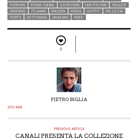
FASHION
FIONA CIBANI
GOODYEAR
IAN HYLTON
INGLESI
INVERNO
ITLAIANI
MAISON
MODA
OUTFIT
PELLICCIA
PORTS
SETTIMANA
SWAKARA
WEEK
0
A
PIETRO BIGLIA
U
SITO WEB
T
H
O
PREVIOUS ARTICLE
CANALI PRESENTA LA COLLEZIONE
R