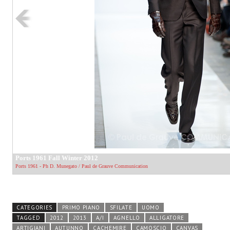
CATEGORIES
PRIMO PIANO
SFILATE
UOMO
TAGGED
2012
2013
A/I
AGNELLO
ALLIGATORE
ARTIGIANI
AUTUNNO
CACHEMIRE
CAMOSCIO
CANVAS