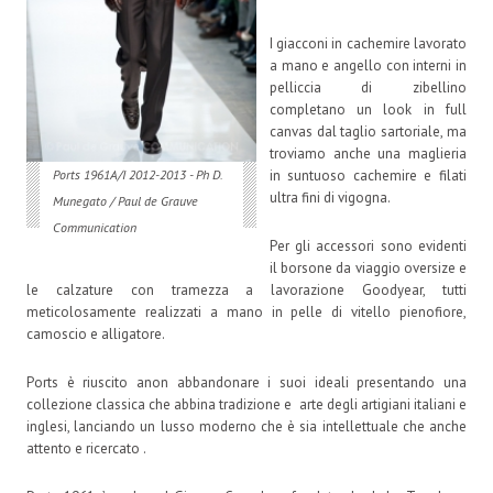
I giacconi in cachemire lavorato
a mano e angello con interni in
pelliccia di zibellino
completano un look in full
canvas dal taglio sartoriale, ma
troviamo anche una maglieria
in suntuoso cachemire e filati
Ports 1961A/I 2012-2013 - Ph D.
ultra fini di vigogna.
Munegato / Paul de Grauve
Communication
Per gli accessori sono evidenti
il borsone da viaggio oversize e
le calzature con tramezza a lavorazione Goodyear, tutti
meticolosamente realizzati a mano in pelle di vitello pienofiore,
camoscio e alligatore.
Ports è riuscito anon abbandonare i suoi ideali presentando una
collezione classica che abbina tradizione e arte degli artigiani italiani e
inglesi, lanciando un lusso moderno che è sia intellettuale che anche
attento e ricercato .