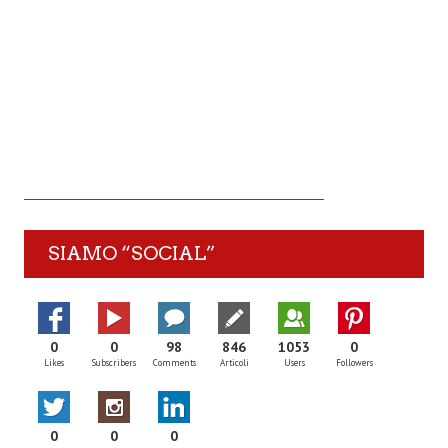
SIAMO “SOCIAL”
0
0
98
846
1053
0
Likes
Subscribers
Comments
Articoli
Users
Followers
0
0
0