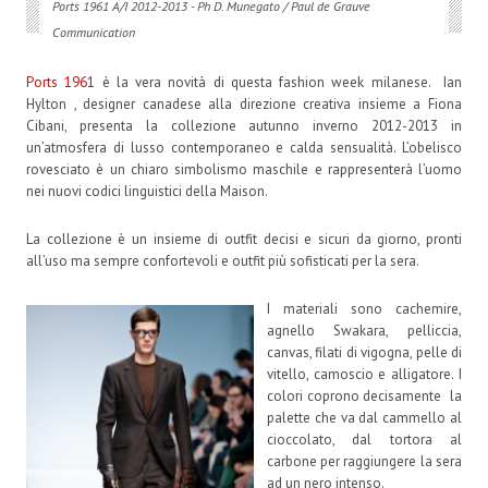
Ports 1961 A/I 2012-2013 - Ph D. Munegato / Paul de Grauve
Communication
Ports 1961
è la vera novità di questa fashion week milanese. Ian
Hylton , designer canadese alla direzione creativa insieme a Fiona
Cibani, presenta la collezione autunno inverno 2012-2013 in
un’atmosfera di lusso contemporaneo e calda sensualità. L’obelisco
rovesciato è un chiaro simbolismo maschile e rappresenterà l’uomo
nei nuovi codici linguistici della Maison.
La collezione è un insieme di outfit decisi e sicuri da giorno, pronti
all’uso ma sempre confortevoli e outfit più sofisticati per la sera.
I materiali sono cachemire,
agnello Swakara, pelliccia,
canvas, filati di vigogna, pelle di
vitello, camoscio e alligatore. I
colori coprono decisamente la
palette che va dal cammello al
cioccolato, dal tortora al
carbone per raggiungere la sera
ad un nero intenso.