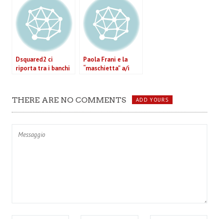
2013 (VIDEO)
2012-2013 (VIDEO)
Dsquared2 ci
Paola Frani e la
riporta tra i banchi
“maschietta” a/i
di scuola
2012-2013
nell’autunno inverno
2012-2013 (VIDEO)
THERE ARE NO COMMENTS
ADD YOURS